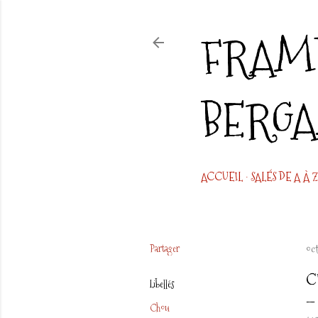
FRAMB
BERG
ACCUEIL
SALÉS DE A À Z
Partager
oc
C
Libellés
Chou