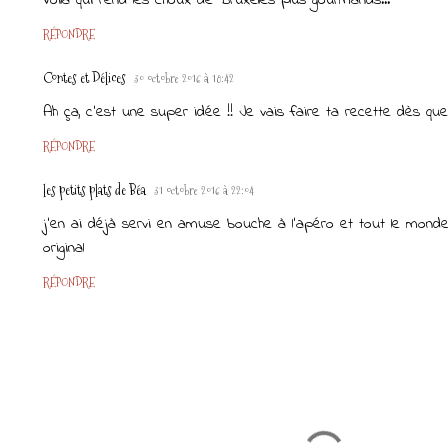
RÉPONDRE
Contes et Délices
30 octobre 2016 à 18:42
Ah ça, c'est une super idée !! Je vais faire ta recette dès que
RÉPONDRE
les petits plats de Béa
31 octobre 2016 à 22:04
j'en ai déjà servi en amuse bouche à l'apéro et tout le monde
original
RÉPONDRE