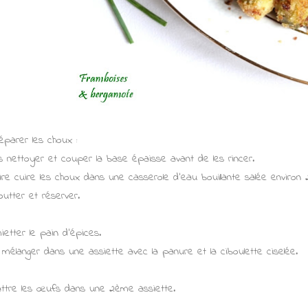
éparer les choux :
s nettoyer et couper la base épaisse avant de les rincer.
ire cuire les choux dans une casserole d'eau bouillante salée environ 
outter et réserver.
ietter le pain d'épices.
 mélanger dans une assiette avec la panure et la ciboulette ciselée.
ttre les œufs dans une 2ème assiette.