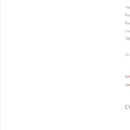
Pa
Fa
Ro
cu
Dé
Si
Par
Labe
C