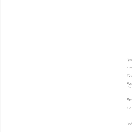
Pr
Le
Fa
Eg
Em
Le
Ba