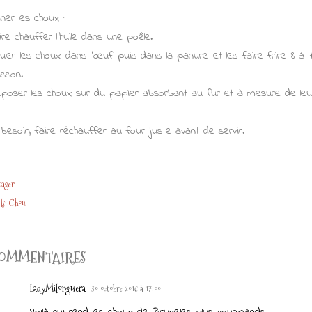
ner les choux :
ire chauffer l'huile dans une poêle.
uler les choux dans l’œuf puis dans la panure et les faire frire 8 à
isson.
poser les choux sur du papier absorbant au fur et à mesure de leur
 besoin, faire réchauffer au four juste avant de servir.
tager
ls:
Chou
OMMENTAIRES
LadyMilonguera
30 octobre 2016 à 17:00
Voilà qui rend les choux de Bruxelles plus gourmands...