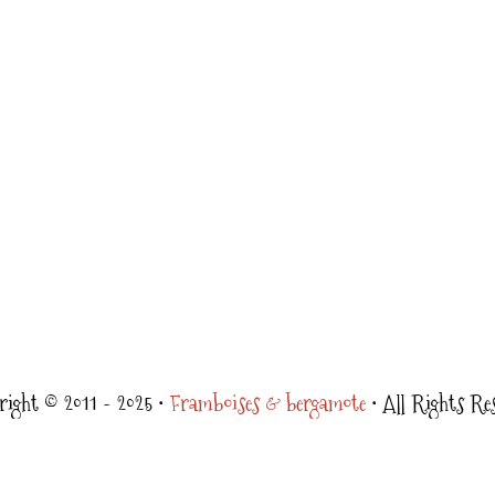
ight © 2011 - 2025 •
Framboises & bergamote
• All Rights Re