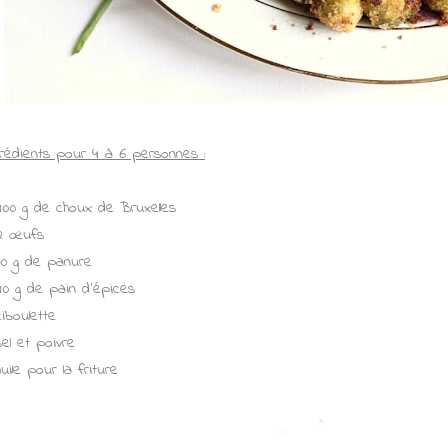
grédients pour 4 à 6 personnes :
400 g de choux de Bruxelles
2 œufs
80 g de panure
40 g de pain d'épices
ciboulette
sel et poivre
huile pour la friture