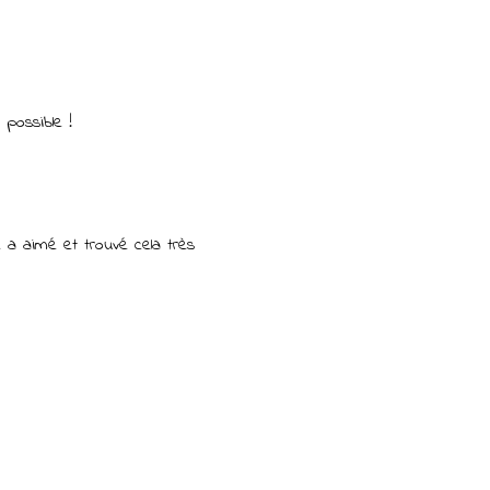
 possible !
 a aimé et trouvé cela très