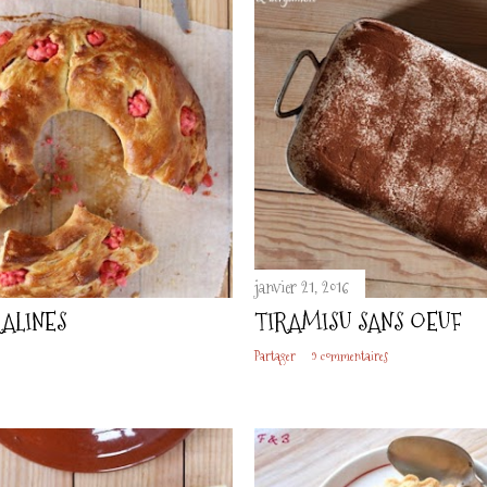
janvier 21, 2016
RALINES
TIRAMISU SANS OEUF
Partager
9 commentaires