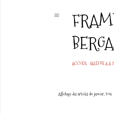
FRAMB
BERG
ACCUEIL
SALÉS DE A À Z
Affichage des articles du janvier, 2016
A
r