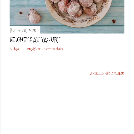
l
e
s
février 28, 2025
BEIGNETS AU YAOURT
Partager
Enregistrer un commentaire
ARTICLES PLUS ANCIENS