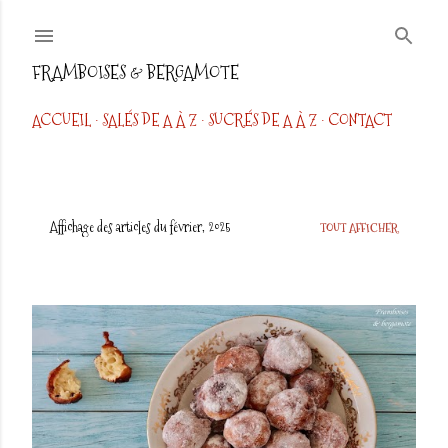
Accéder au contenu principal
FRAMBOISES & BERGAMOTE
ACCUEIL
SALÉS DE A À Z
SUCRÉS DE A À Z
CONTACT
Affichage des articles du février, 2025
TOUT AFFICHER
A
r
t
i
c