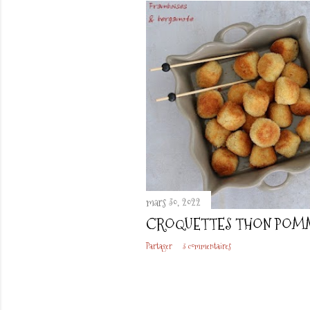
t
i
c
l
e
s
mars 30, 2022
CROQUETTES THON POMM
Partager
3 commentaires