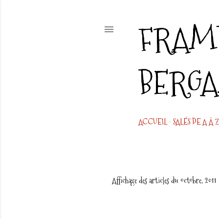
FRAMB
BERG
ACCUEIL
SALÉS DE A À Z
Affichage des articles du octobre, 2011
A
r