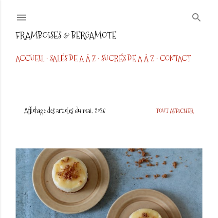
Accéder au contenu principal
FRAMBOISES & BERGAMOTE
ACCUEIL
SALÉS DE A À Z
SUCRÉS DE A À Z
CONTACT
Affichage des articles du mai, 2026
TOUT AFFICHER
A
r
t
i
c