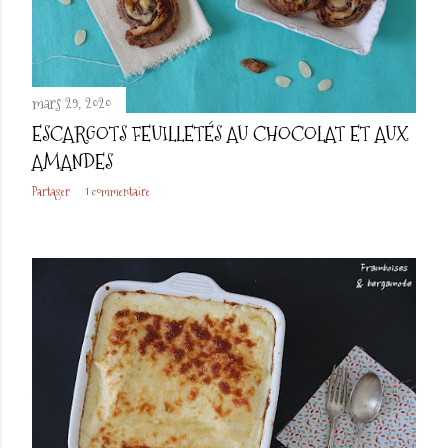
l
e
s
mars 29, 2020
ESCARGOTS FEUILLETÉS AU CHOCOLAT ET AUX
AMANDES
Partager
1 commentaire