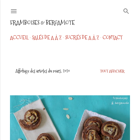
Accéder au contenu principal
FRAMBOISES & BERGAMOTE
ACCUEIL
SALÉS DE A À Z
SUCRÉS DE A À Z
CONTACT
Affichage des articles du mars, 2020
TOUT AFFICHER
A
r
t
i
c