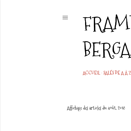
FRAMB
BERG
ACCUEIL
SALÉS DE A À Z
Affichage des articles du août, 2018
A
r