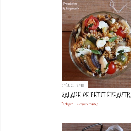
t
i
c
l
e
s
août 23, 2018
SALADE DE PETIT ÉPEAUTR
Partager
3 commentaires