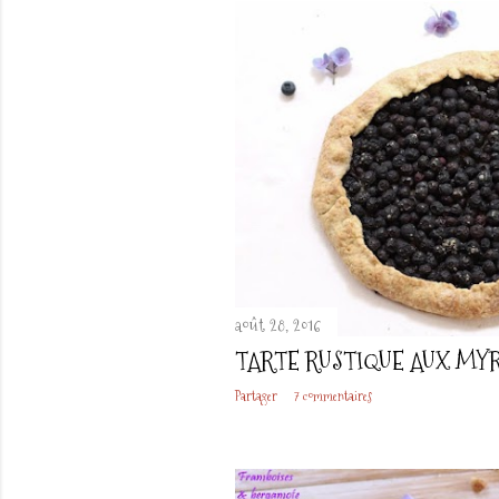
t
i
c
l
e
s
août 28, 2016
TARTE RUSTIQUE AUX MYR
Partager
7 commentaires