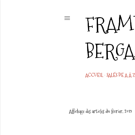
FRAMB
BERG
ACCUEIL
SALÉS DE A À Z
Affichage des articles du février, 2019
A
r