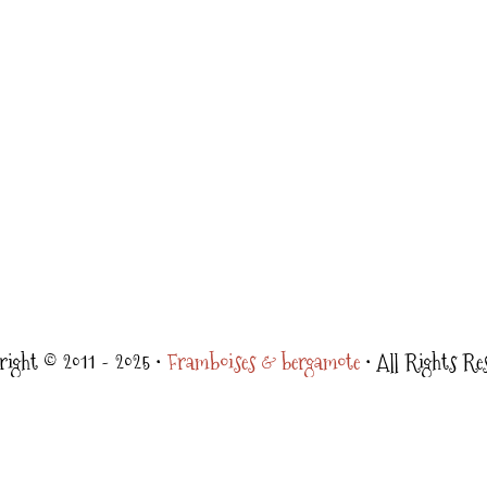
ight © 2011 - 2025 •
Framboises & bergamote
• All Rights Re