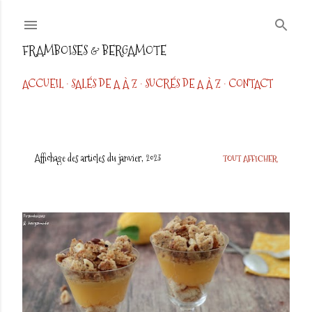
Accéder au contenu principal
FRAMBOISES & BERGAMOTE
ACCUEIL
SALÉS DE A À Z
SUCRÉS DE A À Z
CONTACT
Affichage des articles du janvier, 2023
TOUT AFFICHER
A
r
t
i
c