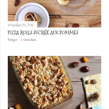
l
e
s
novembre 22, 2018
PIZZA ROLLS SUCRÉE AUX POMMES
Partager
1 commentaire