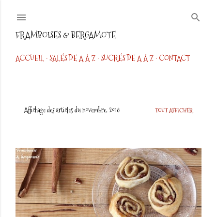
Accéder au contenu principal
FRAMBOISES & BERGAMOTE
ACCUEIL
SALÉS DE A À Z
SUCRÉS DE A À Z
CONTACT
Affichage des articles du novembre, 2018
TOUT AFFICHER
A
r
t
i
c