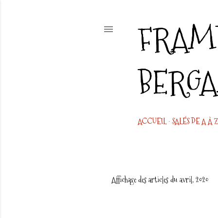
FRAMB
BERG
ACCUEIL
SALÉS DE A À Z
Affichage des articles du avril, 2020
A
r