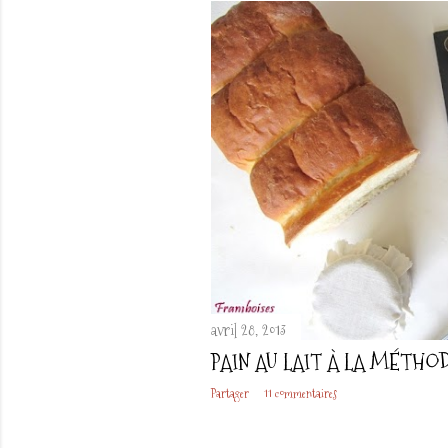
t
i
c
l
e
s
avril 28, 2013
PAIN AU LAIT À LA MÉTHO
Partager
11 commentaires