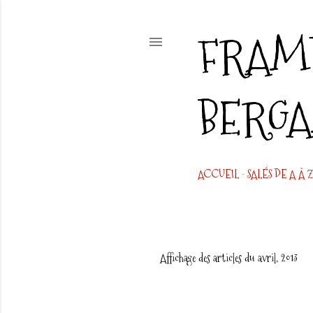
FRAMB
BERG
ACCUEIL
SALÉS DE A À Z
Affichage des articles du avril, 2013
A
r