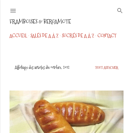
Accéder au contenu principal
FRAMBOISES & BERGAMOTE
ACCUEIL
SALÉS DE A À Z
SUCRÉS DE A À Z
CONTACT
Affichage des articles du octobre, 2012
TOUT AFFICHER
A
r
t
i
c