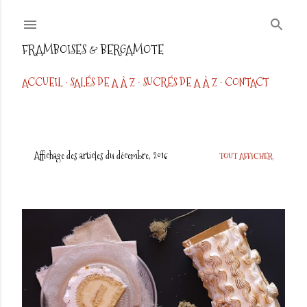
Accéder au contenu principal
FRAMBOISES & BERGAMOTE
ACCUEIL
SALÉS DE A À Z
SUCRÉS DE A À Z
CONTACT
Affichage des articles du décembre, 2016
TOUT AFFICHER
A
r
t
i
c