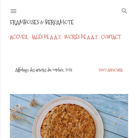
Accéder au contenu principal
FRAMBOISES & BERGAMOTE
ACCUEIL
SALÉS DE A À Z
SUCRÉS DE A À Z
CONTACT
Affichage des articles du octobre, 2025
TOUT AFFICHER
A
r
t
i
c