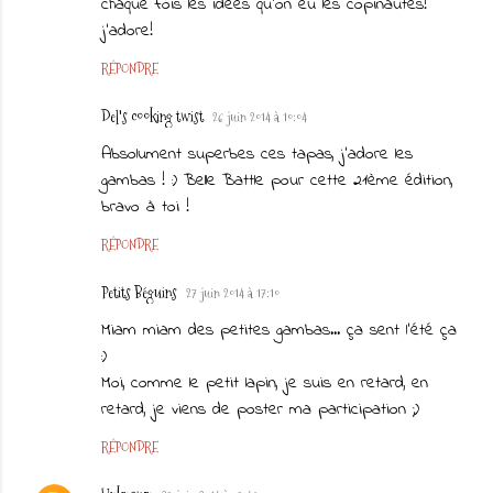
chaque fois les idées qu'on eu les copinautes!
j'adore!
RÉPONDRE
Del's cooking twist
26 juin 2014 à 10:04
Absolument superbes ces tapas, j'adore les
gambas ! :) Belle Battle pour cette 21ème édition,
bravo à toi !
RÉPONDRE
Petits Béguins
27 juin 2014 à 17:10
Miam miam des petites gambas... ça sent l'été ça
:)
Moi, comme le petit lapin, je suis en retard, en
retard, je viens de poster ma participation ;)
RÉPONDRE