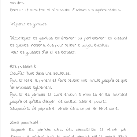
minutes.
Remuer et remettre si nécessaire 5 minutes supplémentaires.
Préparer les gambas :
Décortiquer les gambas entièrement ou partiellement en laissant
les queues. Inciser le dos pour retirer le boyau éventuel.
Peler les gousses d'ail et les écraser.
1ère possibilité :
Chauffer l'huile dans une sauteuse.
Ajouter l'ail et le piment et faire revenir une minute jusqu'à ce que
l'ail brunisse légèrement.
Ajouter les gambas et cuire environ 3 minutes en les tournant
jusqu'à ce qu'elles changent de couleur. Saler et poivrer.
Saupoudrer de paprika et, verser dans un plat en terre cuite.
2ème possibilité :
Disposer les gambas dans des cassolettes et verser par
dessous le mélange huile, ail, piment, paprika, sel et poivre. Faire