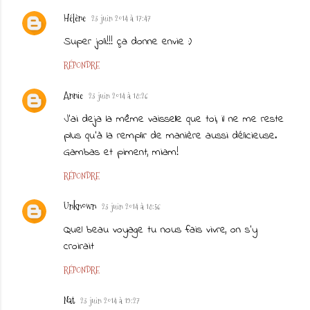
Hélène
23 juin 2014 à 17:47
Super joli!!! ça donne envie :)
RÉPONDRE
Annie
23 juin 2014 à 18:26
J'ai deja la même vaisselle que toi, il ne me reste
plus qu'à la remplir de manière aussi délicieuse.
Gambas et piment, miam!
RÉPONDRE
Unknown
23 juin 2014 à 18:56
Quel beau voyage tu nous fais vivre, on s'y
croirait
RÉPONDRE
Nat
23 juin 2014 à 19:27