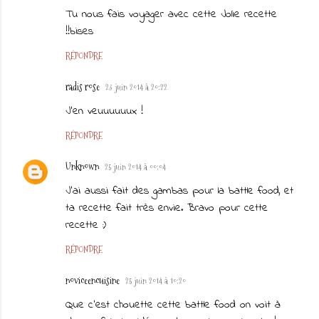
Tu nous fais voyager avec cette Jolie recette
!!bises
RÉPONDRE
radis rose
23 juin 2014 à 20:22
J'en veuuuuuux !
RÉPONDRE
Unknown
25 juin 2014 à 00:04
J'ai aussi fait des gambas pour la battle food, et
ta recette fait très envie. Bravo pour cette
recette :)
RÉPONDRE
noviceencuisine
25 juin 2014 à 10:20
Que c'est chouette cette battle food on voit à