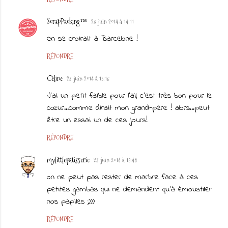
ScrapPacking™
23 juin 2014 à 14:11
On se croirait à Barcelone !
RÉPONDRE
Céline
23 juin 2014 à 15:16
J'ai un petit faible pour l'ail, c'est très bon pour le
cœur...comme dirait mon grand-père ! alors...peut
être un essai un de ces jours!
RÉPONDRE
mylittlepatisserie
23 juin 2014 à 15:48
on ne peut pas rester de marbre face à ces
petites gambas qui ne demandent qu'à émoustiller
nos papilles ;)))
RÉPONDRE