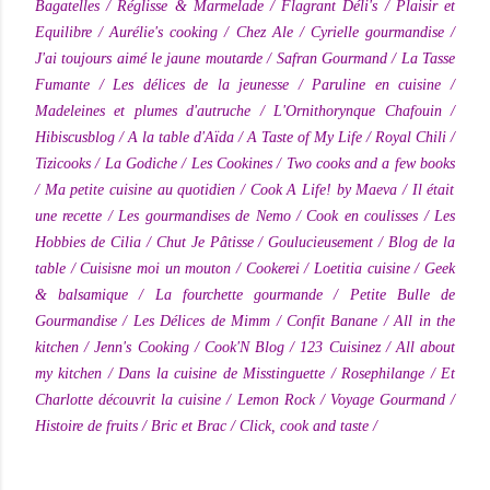
Bagatelles
/
Réglisse & Marmelade
/
Flagrant Déli's
/
Plaisir et
Equilibre
/
Aurélie's cooking
/
Chez Ale
/
Cyrielle gourmandise
/
J'ai toujours aimé le jaune moutarde
/
Safran Gourmand
/
La Tasse
Fumante
/
Les délices de la jeunesse
/
Paruline en cuisine
/
Madeleines et plumes d'autruche
/
L'Ornithorynque Chafouin
/
Hibiscusblog
/
A la table d'Aïda
/
A Taste of My Life
/
Royal Chili
/
Tizicooks
/
La Godiche
/
Les Cookines
/
Two cooks and a few books
/
Ma petite cuisine au quotidien
/
Cook A Life! by Maeva
/
Il était
une recette
/
Les gourmandises de Nemo
/
Cook en coulisses
/
Les
Hobbies de Cilia
/
Chut Je Pâtisse
/
Goulucieusement
/
Blog de la
table
/
Cuisisne moi un mouton
/
Cookerei
/
Loetitia cuisine
/
Geek
& balsamique
/
La fourchette gourmande
/
Petite Bulle de
Gourmandise
/
Les Délices de Mimm
/
Confit Banane
/
All in the
kitchen
/
Jenn's Cooking
/
Cook'N Blog
/
123 Cuisinez
/
All about
my kitchen
/
Dans la cuisine de Misstinguette
/
Rosephilange
/
Et
Charlotte découvrit la cuisine
/
Lemon Rock
/
Voyage Gourmand
/
Histoire de fruits
/
Bric et Brac
/
Click, cook and taste
/