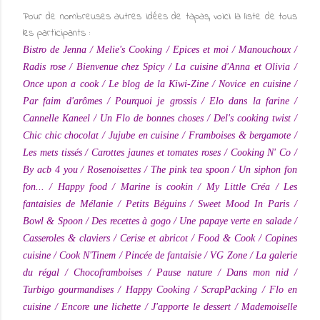
Pour de nombreuses autres idées de tapas, voici la liste de tous
les participants :
Bistro de Jenna
/
Melie's Cooking
/
Epices et moi
/
Manouchoux
/
Radis rose
/
Bienvenue chez Spicy
/
La cuisine d'Anna et Olivia
/
Once upon a cook
/
Le blog de la Kiwi-Zine
/
Novice en cuisine
/
Par faim d'arômes
/
Pourquoi je grossis
/
Elo dans la farine
/
Cannelle Kaneel
/
Un Flo de bonnes choses
/
Del's cooking twist
/
Chic chic chocolat
/
Jujube en cuisine
/
Framboises & bergamote
/
Les mets tissés
/
Carottes jaunes et tomates roses
/
Cooking N' Co
/
By acb 4 you
/
Rosenoisettes
/
The pink tea spoon
/
Un siphon fon
fon...
/
Happy food
/
Marine is cookin
/
My Little Créa
/
Les
fantaisies de Mélanie
/
Petits Béguins
/
Sweet Mood In Paris
/
Bowl & Spoon
/
Des recettes à gogo
/
Une papaye verte en salade
/
Casseroles & claviers
/
Cerise et abricot
/
Food & Cook
/
Copines
cuisine
/
Cook N'Tinem
/
Pincée de fantaisie
/
VG Zone
/
La galerie
du régal
/
Chocoframboises
/
Pause nature
/
Dans mon nid
/
Turbigo gourmandises
/
Happy Cooking
/
ScrapPacking
/
Flo en
cuisine
/
Encore une lichette
/
J'apporte le dessert
/
Mademoiselle