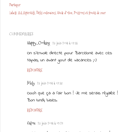
Partager
Labels:
Ail
Apéritifs
Défis culinaires
Huile d'olive
Poissons et fruits de mer
COMMENTAIRES
Happy_Cooking
23 juin 2014 à 07:55
On s'envole directe pour Barcelone avec ces
tapas, un avant gout de vacances ;-)
RÉPONDRE
Mely
23 juin 2014 à 07:58
Oooh que ça a l'air bon ! Je me serais régalée !
Bon lundi, bises.
RÉPONDRE
Galou
23 juin 2014 à 09:21