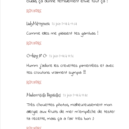
Oulala, ça donne terriblement envie tout ça !
RÉPONDRE
LadyMilonguera
23 juin 2014 à 09:34
Comme elles me plaisent tes gambas !
RÉPONDRE
Cooking N' Co
23 juin 2014 à 11:26
Humm j'adore les crevettes pimentées et avec
tes croutons vraiment sympa !!!
RÉPONDRE
Mademoiselle Bagatelles
23 juin 2014 à 11:48
Très chouettes photos, malheureusement mon
allergie aux fruits de mer m'empêche de tester
ta recette, mais ça a l'air très bon :)
RÉPONDRE