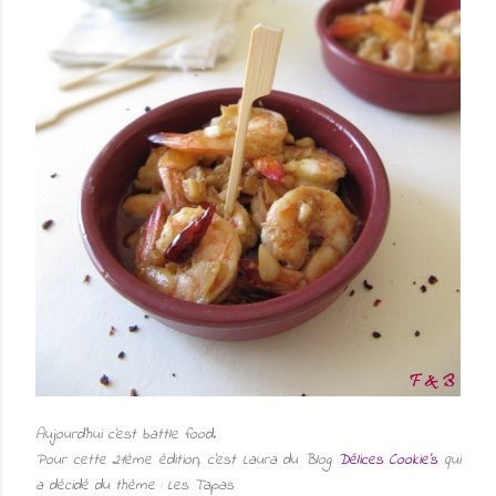
A
ujourd'hui c'est battle food.
Pour cette 21ème édition, c'est Laura du Blog
Délices Cookie's
qui
a décidé du thème
: Les Tap
as