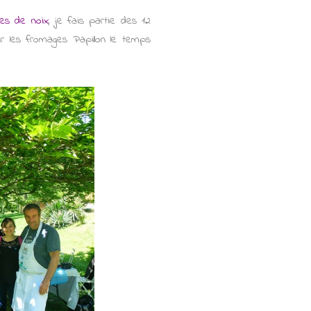
tes de noix
, je fais partie des 12
rir les fromages Papillon le temps