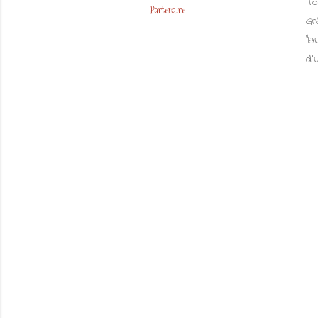
To
Partenaire
Gr
"l
d'