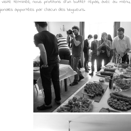
 visite terminée, nous profitons d'un buffet repas, avec au menu
gionales apportées par chacun des blogueurs.