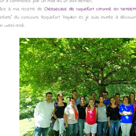
ut a commencé par un mail du 29 avril dernier.
âce à ma recette de
Cheesecake de roquefort citronné en tartelet
auréats" du concours Roquefort Papillon et, je suis invitée à découv
un week-end.