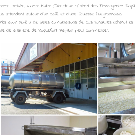
notre arrivée, Walter Muller (Directeur Général des Fromageries Papil
us attendent autour d’un café et d’une fouasse Aveyronnaise.
rès avoir revêtu de belles combinaisons de cosmonautes (charlottes et
site de la laiterie de Roquefort Papillon peut commencer.