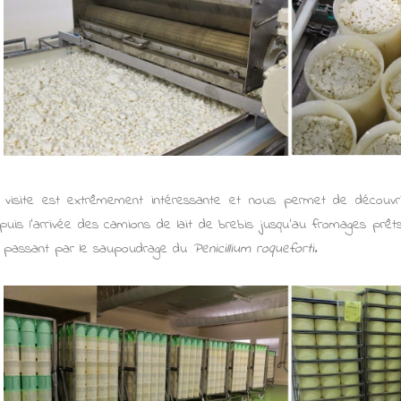
 visite est extrêmement intéressante et nous permet de découvri
puis l'arrivée des camions de lait de brebis jusqu'au fromages prêts 
 passant par le saupoudrage du
Penicillium roqueforti.