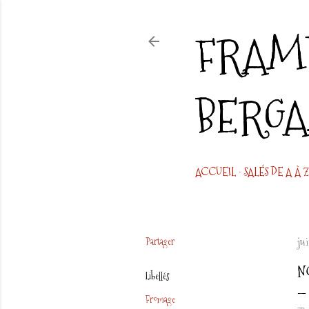
FRAMB
BERG
ACCUEIL
SALÉS DE A À Z
Partager
jui
N
Libellés
Fromage