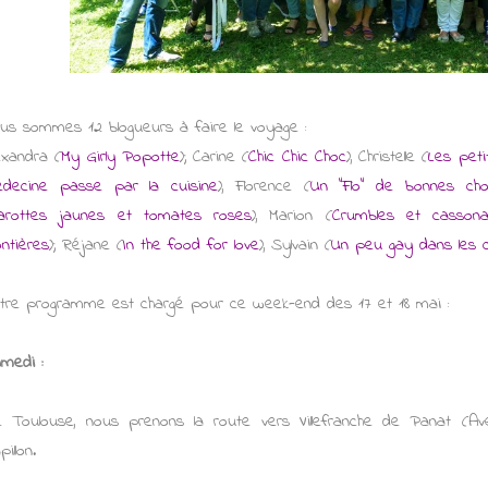
us sommes 12 blogueurs à faire le voyage :
exandra (
My Girly Popotte
); Carine (
Chic Chic Choc
), Christelle (
Les peti
decine passe par la cuisine
), Florence (
Un "Flo" de bonnes ch
arottes jaunes et tomates roses
), Marion (
Crumbles et casson
ontières
); Réjane (
In the food for love
), Sylvain (
Un peu gay dans les 
tre programme est chargé pour ce week-end des 17 et 18 mai :
medi :
 Toulouse, nous prenons la route vers Villefranche de Panat (Aveyr
illon.