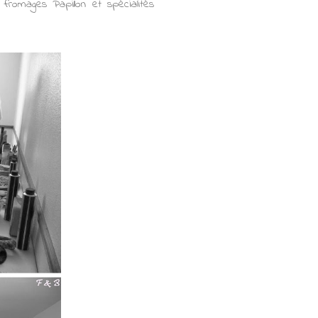
,
fromages Papillon et
spécialités