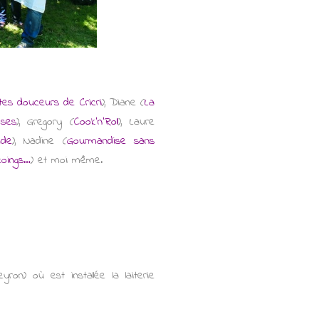
tes douceurs de Cricri
), Diane (
La
oses
), Gregory (
Cook'n'Roll
), Laure
ade
), Nadine (
Gourmandise sans
coings…
) et moi même.
on) où est installée la laiterie