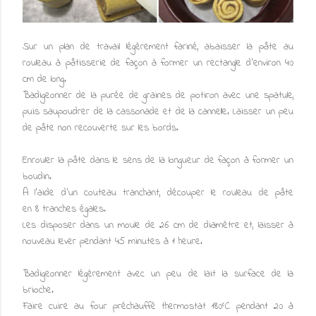
Sur un plan de travail légèrement fariné, abaisser la pâte au
rouleau à pâtisserie de façon à former un rectangle d'environ 40
cm de long.
Badigeonner de la purée de graines de potiron avec une spatule,
puis saupoudrer de la cassonade et de la cannelle. Laisser un peu
de pâte non recouverte sur les bords.
Enrouler la pâte dans le sens de la longueur de façon à former un
boudin.
A l'aide d'un couteau tranchant, découper le rouleau de pâte
en 8 tranches égales.
Les disposer dans un moule de 26 cm de diamètre et, laisser à
nouveau lever pendant 45 minutes à 1 heure.
Badigeonner légèrement avec un peu de lait la surface de la
brioche.
Faire cuire au four préchauffé thermostat 180°C pendant 20 à