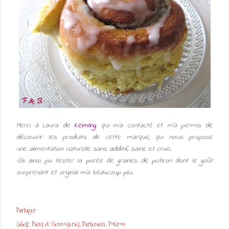
Merci à Laura de
Keimling
, qui m'a contacté et m'a permis de
découvrir les produits de cette marque, qui nous propose
une alimentation naturelle sans additif, saine et crue.
J'ai ainsi pu tester la purée de graines de potiron dont le goût
surprenant et original m'a beaucoup plu.
Partager
Labels:
Pains et Viennoiseries
Partenaire
Potiron