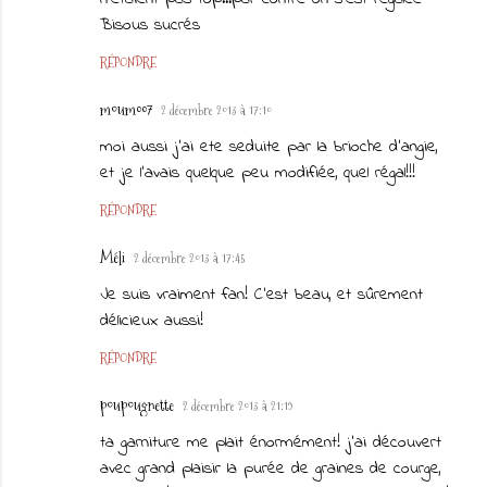
Bisous sucrés
RÉPONDRE
moum007
2 décembre 2013 à 17:10
moi aussi j'ai ete seduite par la brioche d'angie,
et je l'avais quelque peu modifiée, quel régal!!!
RÉPONDRE
Méli
2 décembre 2013 à 17:45
Je suis vraiment fan! C'est beau, et sûrement
délicieux aussi!
RÉPONDRE
poupougnette
2 décembre 2013 à 21:19
ta garniture me plait énormément! j'ai découvert
avec grand plaisir la purée de graines de courge,