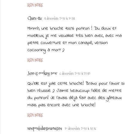
RÉPONDRE
Claire-tte
4 décembre 2013 à 10:54
Mmmh, une brioche 100% potiron ! Du doux et
moelleux, je me visualise très bien avec, avec ma
petite couverture et mon canapé, version
cocooning à mort ;)
RÉPONDRE
Jenn is cooking now
6 décembre 2013 à 21:49
Qu'elle est jolie cette brioche! Bravo pour l'avoir si
bien réussie ;) J'aime beaucoup l'idée de mettre
du potiron! Je l'avais déjà fait avec des gâteaux
mais pas encore avec une brioche!
RÉPONDRE
unepouledansmacuisine
10 décembre 2013 à 18:16