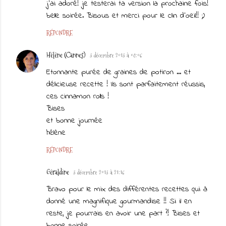
j'ai adoré! je testerai ta version la prochaine fois!
belle soirée. Bisous et merci pour le clin d'oeil!! ;)
RÉPONDRE
Hélène (Cannes)
3 décembre 2013 à 08:06
Etonnante purée de graines de potiron ... et
délicieuse recette ! Ils sont parfaitement réussis,
ces cinnamon rolls !
Bises
et bonne journée
hélène
RÉPONDRE
Géraldine
3 décembre 2013 à 21:16
Bravo pour le mix des différentes recettes qui à
donné une magnifique gourmandise !! Si il en
reste, je pourrais en avoir une part ?! Bises et
bonne soirée.