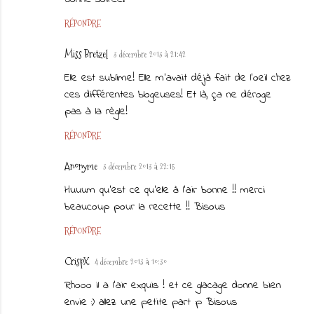
RÉPONDRE
Miss Bretzel
3 décembre 2013 à 21:42
Elle est sublime! Elle m'avait déjà fait de l'oeil chez
ces différentes blogeuses! Et là, ça ne déroge
pas à la règle!
RÉPONDRE
Anonyme
3 décembre 2013 à 22:15
Huuum qu'est ce qu'elle à l'air bonne !! merci
beaucoup pour la recette !! Bisous
RÉPONDRE
CrispX
4 décembre 2013 à 10:30
Rhooo il a l'air exquis ! et ce glacage donne bien
envie :) allez une petite part :p Bisous