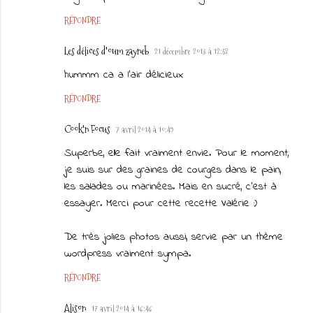
RÉPONDRE
Les délices d'oum zayneb
21 décembre 2013 à 12:52
hummm ca a l'air délicieux
RÉPONDRE
Cook'n Focus
7 avril 2014 à 10:49
Superbe, elle fait vraiment envie. Pour le moment,
je suis sur des graines de courges dans le pain,
les salades ou marinées. Mais en sucré, c'est à
essayer. Merci pour cette recette Valérie :)
De très jolies photos aussi, servie par un thème
wordpress vraiment sympa.
RÉPONDRE
Alison
17 avril 2014 à 16:46