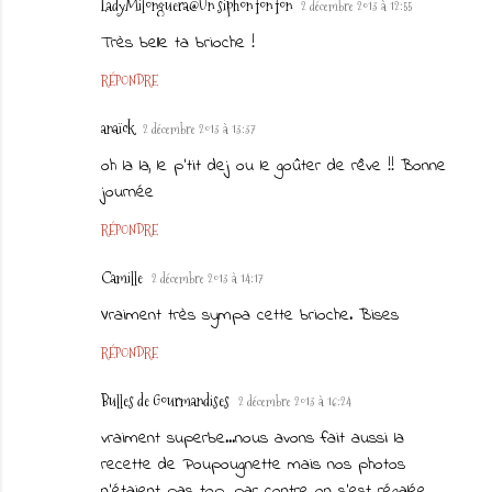
LadyMilonguera@Un siphon fon fon
2 décembre 2013 à 12:55
Très belle ta brioche !
RÉPONDRE
anaïck
2 décembre 2013 à 13:37
oh la la, le p'tit dej ou le goûter de rêve !! Bonne
journée
RÉPONDRE
Camille
2 décembre 2013 à 14:17
Vraiment très sympa cette brioche. Bises
RÉPONDRE
Bulles de Gourmandises
2 décembre 2013 à 16:24
vraiment superbe...nous avons fait aussi la
recette de Poupougnette mais nos photos
n'étaient pas top...par contre on s'est régalée