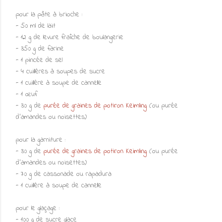
pour la pâte à brioche :
- 50 ml de lait
- 12 g de levure fraîche de boulangerie
- 350 g de farine
- 1 pincée de sel
- 4 cuillères à soupes de sucre
- 1 cuillère à soupe de cannelle
- 1 œuf
- 30 g de
purée de graines de potiron Keimling
(ou purée
d'amandes ou noisettes)
pour la garniture :
- 30 g de
purée de graines de potiron Keimling
(ou purée
d'amandes ou noisettes)
- 70 g de cassonade ou rapadura
- 1 cuillère à soupe de cannelle
pour le glaçage :
- 100 g de sucre glace