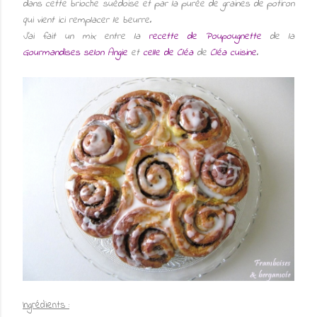
dans cette brioche suédoise et par la purée de graines de potiron
qui vient ici remplacer le beurre.
J'ai fait un mix entre la
recette de Poupougnette
de la
Gourmandises selon Angie
et
celle de Cléa
de
Cléa cuisine
.
Ingrédients :