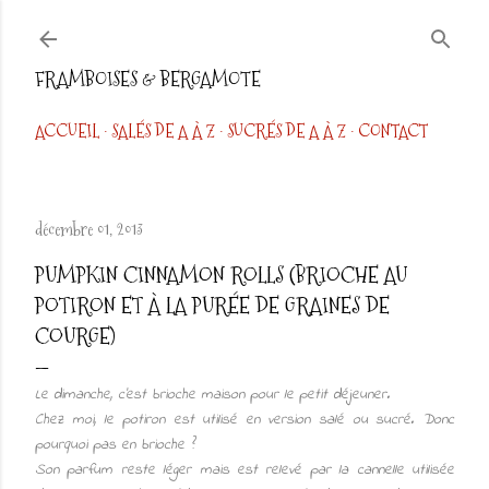
Accéder au contenu principal
FRAMBOISES & BERGAMOTE
ACCUEIL
SALÉS DE A À Z
SUCRÉS DE A À Z
CONTACT
décembre 01, 2013
PUMPKIN CINNAMON ROLLS (BRIOCHE AU
POTIRON ET À LA PURÉE DE GRAINES DE
COURGE)
Le dimanche, c'est brioche maison pour le petit déjeuner.
Chez moi, le potiron est utilisé en version salé ou sucré. Donc
pourquoi pas en brioche ?
Son parfum reste léger mais est relevé par la cannelle utilisée