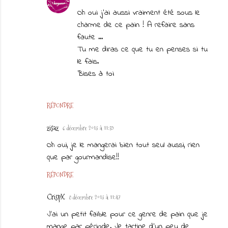
Oh oui j'ai aussi vraiment été sous le
charme de ce pain ! A refaire sans
faute ...
Tu me diras ce que tu en penses si tu
le fais.
Bises à toi
RÉPONDRE
zisaz
6 décembre 2013 à 11:59
Oh oui, je le mangerai bien tout seul aussi, rien
que par gourmandise!!
RÉPONDRE
CrispX
8 décembre 2013 à 11:47
J'ai un petit faible pour ce genre de pain que je
mange par période. Je tartine d'un peu de