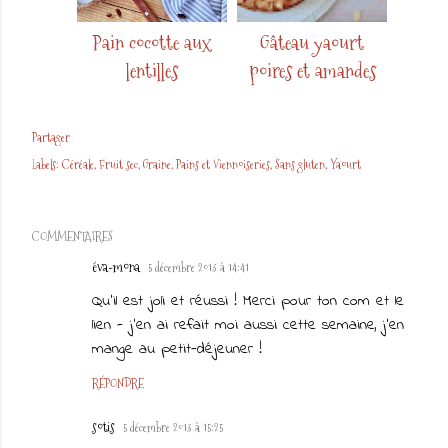
Pain cocotte aux
Gâteau yaourt
lentilles
poires et amandes
Partager
Labels:
Céréale
Fruit sec
Graine
Pains et Viennoiseries
Sans gluten
Yaourt
COMMENTAIRES
éva-mona
5 décembre 2013 à 14:41
Qu'il est joli et réussi ! Merci pour ton com et le
lien - j'en ai refait moi aussi cette semaine, j'en
mange au petit-déjeuner !
RÉPONDRE
sotis
5 décembre 2013 à 15:25