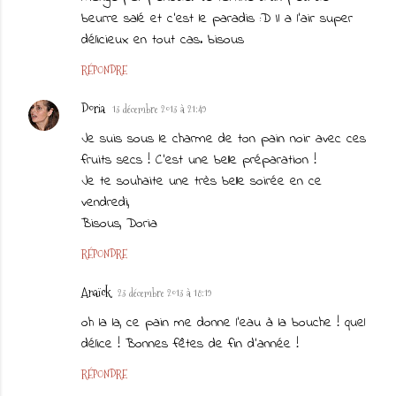
beurre salé et c'est le paradis :D Il a l'air super
délicieux en tout cas. bisous
RÉPONDRE
Doria
13 décembre 2013 à 21:49
Je suis sous le charme de ton pain noir avec ces
fruits secs ! C'est une belle préparation !
Je te souhaite une très belle soirée en ce
vendredi,
Bisous, Doria
RÉPONDRE
Anaïck
23 décembre 2013 à 18:19
oh la la, ce pain me donne l'eau à la bouche ! quel
délice ! Bonnes fêtes de fin d'année !
RÉPONDRE