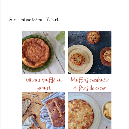
Sur le même thème...
Yaourt
Gâteau soufflé au
Muffins cacahuète
yaourt
et fèves de cacao