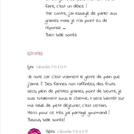
faire, c'est un délice !
Par contre, j'ai essayé de parler aux
graines mais je n'ai point eu de
réponse ...
Bien belle soirée
RÉPONDRE
Lyne
5 décembre 2013 à 23:10
Je note car c'est vraiment le genre de pain que
j'aime !! Des farines non raffinées, des fruits
secs, plein de petites graines, point de beurre, je
suis totalement sous le charme. Il sera bientôt sur
ma table de petit déjeuner, c'est certain.
Merci pour ce très joli partage gourmand !
Bisous, belle soirée!
Valérie
8 décembre 2013 à 17:12