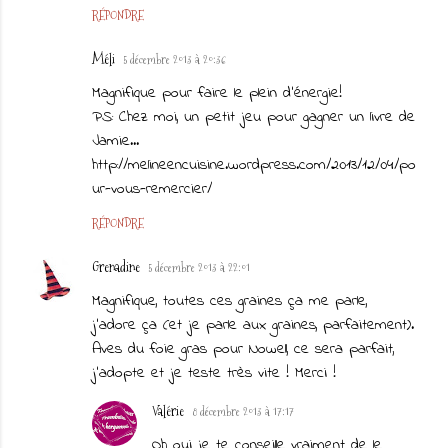
RÉPONDRE
Méli
5 décembre 2013 à 20:36
Magnifique pour faire le plein d'énergie!
PS: Chez moi, un petit jeu pour gagner un livre de
Jamie...
http://melineencuisine.wordpress.com/2013/12/04/po
ur-vous-remercier/
RÉPONDRE
Grenadine
5 décembre 2013 à 22:01
Magnifique, toutes ces graines ça me parle,
j'adore ça (et je parle aux graines, parfaitement).
Aves du foie gras pour Nowell, ce sera parfait,
j'adopte et je teste très vite ! Merci !
Valérie
8 décembre 2013 à 17:17
Oh oui je te conseille vraiment de le