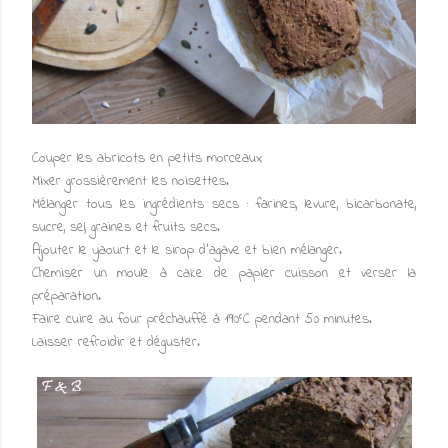
Couper les abricots en petits morceaux
Mixer grossièrement les noisettes.
Mélanger tous les ingrédients secs : farines, levure, bicarbonate,
sucre, sel, graines et fruits secs.
Ajouter le yaourt et le sirop d'agave et bien mélanger.
Chemiser un moule à cake de papier cuisson et verser la
préparation.
Faire cuire au four préchauffé à 190°C pendant 50 minutes.
Laisser refroidir et déguster.