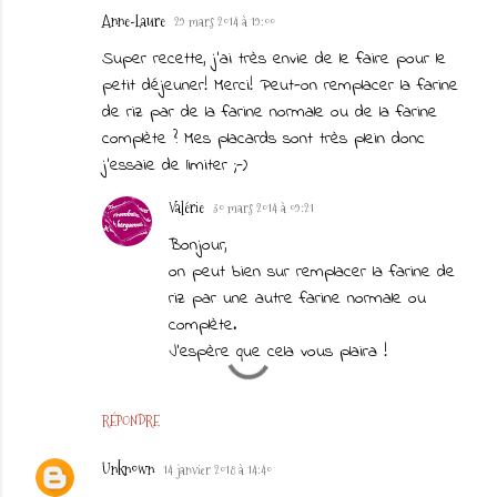
Anne-Laure
29 mars 2014 à 19:00
Super recette, j'ai très envie de le faire pour le
petit déjeuner! Merci! Peut-on remplacer la farine
de riz par de la farine normale ou de la farine
complète ? Mes placards sont très plein donc
j'essaie de limiter ;-)
Valérie
30 mars 2014 à 09:21
Bonjour,
on peut bien sur remplacer la farine de
riz par une autre farine normale ou
complète.
J'espère que cela vous plaira !
RÉPONDRE
Unknown
14 janvier 2018 à 14:40