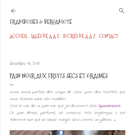
Accéder au contenu principal
FRAMBOISES & BERGAMOTE
ACCUEIL
SALÉS DE A À Z
SUCRÉS DE A À Z
CONTACT
décembre 05, 2013
PAIN NOIR AUX FRUITS SECS ET GRAINES
Nous avons parfois des coups de cœur pour des recettes que
nous testons sans rien modifier.
Cest le cas de ce pain noir que j'ai découvert chez
Spoonencore
.
Ce pain dense, parfumé, se conserve très longtemps. Il est
tellement bon qu'il se laisse manger seul comme un gâteau ...