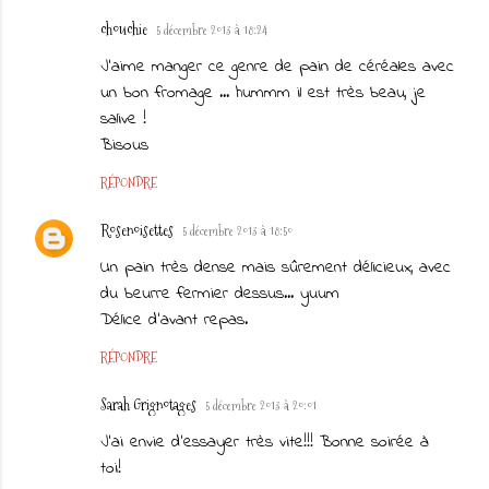
chouchie
5 décembre 2013 à 18:24
J'aime manger ce genre de pain de céréales avec
un bon fromage ... hummm il est très beau, je
salive !
Bisous
RÉPONDRE
Rosenoisettes
5 décembre 2013 à 18:50
Un pain très dense mais sûrement délicieux, avec
du beurre fermier dessus... yuum
Délice d'avant repas.
RÉPONDRE
Sarah Grignotages
5 décembre 2013 à 20:01
J'ai envie d'essayer très vite!!! Bonne soirée à
toi!