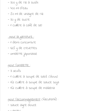
- 300 g de riz à sushi
- 400 ml d'eau
- 50 ml de vinaigre de riz
- 30 g de sucre
- 1 cuillère à café de sel
pour la garniture :
- 1 demi concombre
- 125 g de crevettes
- omelette japonaise
pour l'omelette :
- 3 œufs
- 1 cuillère à soupe de saké (doux)
- 1/2 cuillère à soupe de sauce soja
- 1/2 cuillère à soupe de maïzena
pour l'accompagnement
(facultatif) :
- sauce aigre douce
- wasabi