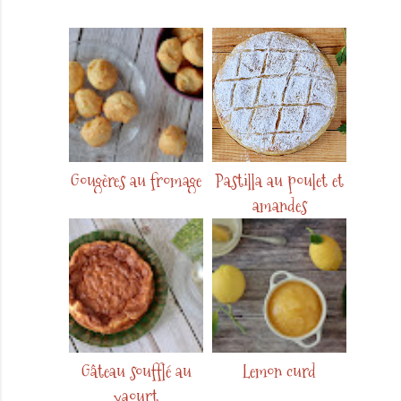
Gougères au fromage
Pastilla au poulet et
amandes
Gâteau soufflé au
Lemon curd
yaourt