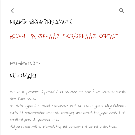
Accéder au contenu principal
FRAMBOISES & BERGAMOTE
ACCUEIL
SALÉS DE A À Z
SUCRÉS DE A À Z
CONTACT
novembre 19, 2017
FUTOMAKI
Qui veut prendre l'apéritif à la maison ce soir ? Je vous servirais
des Futo-maki..
Le futo (gros) - maki (rouleau) est un sushi garni d’ingrédients
cuits
et notamment avec du tamago, une omelette japonaise. Il ne
contient pas de
poisson cru.
J'ai garni les miens d'omelette, de concombre et de crevettes.