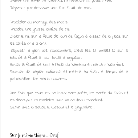
Utiliser une natte en bambou. La recouvrir de papier film.
Déposer par dessous une 1ère feuille de nori.
Procéder au montage des makis :
Prendre une grosse cuillère de riz.
Etaler le riz sur la feuille de Nori de façon à laisser de la place sur
les côtés (1 à 2 cm).
Déposer la garniture (concombre, crevettes et omelette) sur le
bas de la feuille et sur toute la longueur.
Rouler la feuille de Nori à l'aide du bambou en serrant bien fort.
Enrouler de papier sulfurisé et mettre au frais le temps de la
préparation des makis suivants.
Une fois que tous les rouleaux sont prêts, les sortir du frais et
les découper en rondelles avec un couteau tranchant.
Servir avec la sauce, le wasabi et le gingembre !
Sur le même thème...
Oeuf