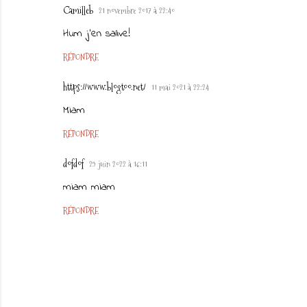
Camilleb
21 novembre 2017 à 22:40
Hum j'en salive!
RÉPONDRE
https://www.blogtoo.net/
11 mai 2021 à 22:24
Miam
RÉPONDRE
dofdof
29 juin 2022 à 16:11
miam miam
RÉPONDRE