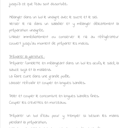
jusqu'à ce que l'eau soit absorbée.
Mélanger dans un bol le vinaigre avec le sucre et le sel.
Verser le riz dans un saladier et y mélanger délicatement la
préparation vinaigrée.
Utiliser immédiatement ou conserver le riz au réfrigérateur
couvert jusqu'au moment de préparer les makis.
Préparer la garniture :
Préparer l'omelette en mélangeant dans un bol les œufs, le saké, la
sauce soja et la maïzena.
La faire cuire dans une grande poêle.
Laisser refroidir et couper en longues bandes.
Peler et couper le concombre en longues bandes fines.
Couper les crevettes en morceaux.
Préparer un bol d'eau pour y tremper si besoin les mains
pendant la préparation.