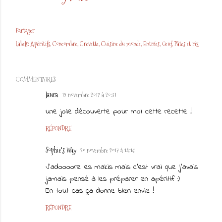
Partager
Labels:
Apéritifs
Concombre
Crevette
Cuisine du monde
Entrées
Oeuf
Pâtes et riz
COMMENTAIRES
laura
19 novembre 2017 à 20:31
une jolie découverte pour moi cette recette !
RÉPONDRE
Sophie's Way
20 novembre 2017 à 14:16
J'adoooore les makis mais c'est vrai que j'avais
jamais pensé à les préparer en apéritif :)
En tout cas ça donne bien envie !
RÉPONDRE