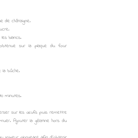
ne de châtaigne.
ucre.
les blancs.
i obtenue sur la plaque du four
e la bûche.
10 minutes.
verser sur les œufs puis remettre
muer. Ajouter la gélatine hors du
au mixeur plongeant afin d'obtenir