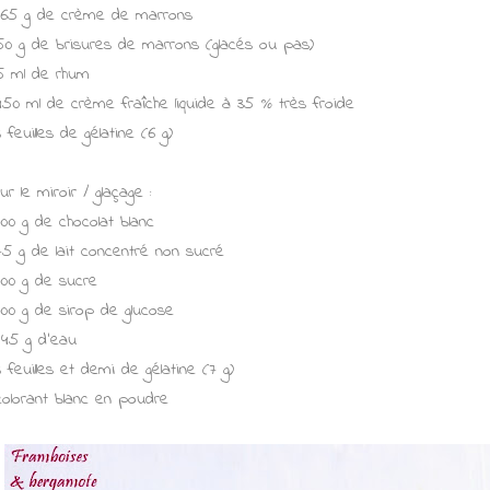
165 g de crème de marrons
50 g de brisures de marrons (glacés ou pas)
5 ml de rhum
450 ml de crème fraîche liquide à 35 % très froide
3 feuilles de gélatine (6 g)
ur le miroir / glaçage :
100 g de chocolat blanc
75 g de lait concentré non sucré
100 g de sucre
100 g de sirop de glucose
45 g d'eau
3 feuilles et demi de gélatine (7 g)
colorant blanc en poudre