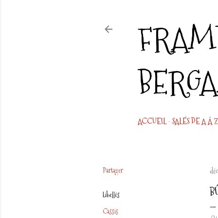
FRAMB
BERG
ACCUEIL
SALÉS DE A À Z
Partager
dé
B
Libellés
Cassis