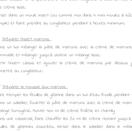
e crème lisse.
rser dans un moule insert (ou comme moi dans 4 mini moules à bûche
mplir) et faire prendre au congélateur pendant 3 heures minimum.
/
Préparer l'insert marrons :
ns un bol mélanger la pâte de marrons avec la crème de marrons e
mmade et mélanger jusqu'à obtenir un mélange lisse.
rtir l'insert cassis et ajouter la crème de marrons par dessus j
mettre au congélateur.
/
Préparer la mousse aux marrons :
ire tremper les feuilles de gélatine dans un bol d'eau froide pendant 
ns un saladier, fouetter la pâte de marrons avec la crème de marro
lange homogène. Monter 400 ml de crème fraîche en chantilly
ns une casserole, faire chauffer les 50 ml de crème restant jusqu'à é
uilles de gélatines essorées. Verser dans le saladier dans le m