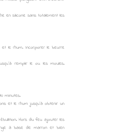
 en silicone sans totalement les
t le rhum. Incorporer le beurre
usqu'à remplir le ou les moules.
10 minutes.
ns et le rhum jusqu'à obtenir un
bullition. Hors du feu ajouter les
élange à base de marron et bien