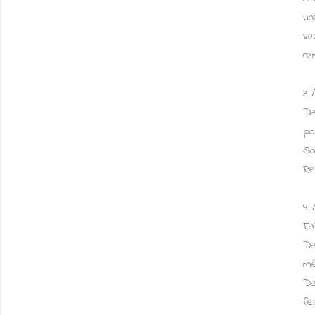
un
Ve
re
3 
Da
po
So
Re
4 
Fa
Da
mé
Da
fe