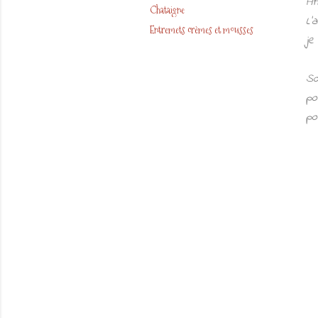
At
Chataigne
L'
Entremets crèmes et mousses
je
So
po
po