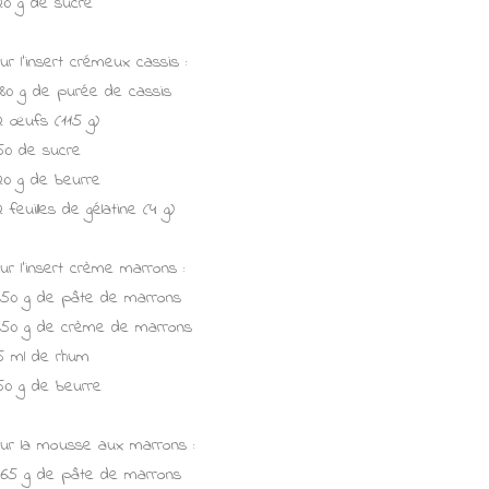
20 g de sucre
ur l'insert crémeux cassis :
180 g de purée de cassis
2 œufs (115 g)
50 de sucre
20 g de beurre
2 feuilles de gélatine (4 g)
ur l'insert crème marrons :
150 g de pâte de marrons
150 g de crème de marrons
5 ml de rhum
50 g de beurre
ur la mousse aux marrons :
165 g de pâte de marrons