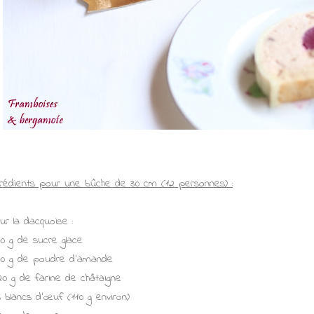
grédients pour une bûche de 30 cm (12 personnes) :
ur la dacquoise :
90 g de sucre glace
80 g de poudre d'amande
20 g de farine de châtaigne
3 blancs d’œuf (110 g environ)