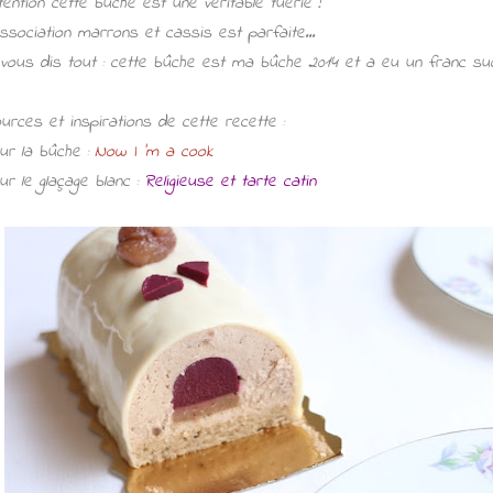
tention cette buche est une véritable tuerie !
association marrons et cassis est parfaite...
 vous dis tout : cette bûche est ma
bûche 2014 et a eu un franc su
urces et inspirations de cette recette :
ur la bûche :
Now I 'm a cook
ur le glaçage blanc :
R
eligieuse et tarte catin