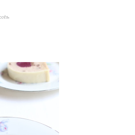
ccès.