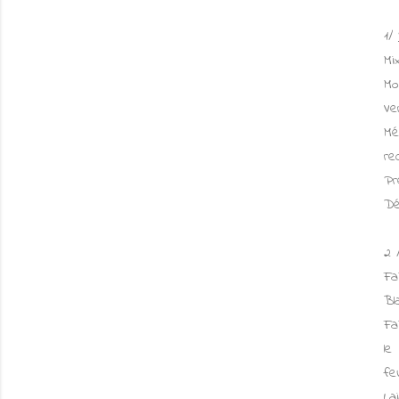
1/
Mi
Mo
Ve
Mé
re
Pr
Dé
2 
Fa
Bl
Fa
le
fe
La