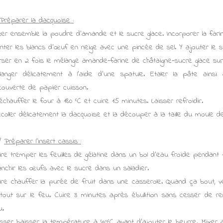
Préparer la dacquoise :
xer ensemble la poudre d'amande et le sucre glace. Incorporer la fari
nter les blancs d'œuf en neige avec une pincée de sel. Y ajouter le s
rser en 2 fois le mélange amande-farine de châtaigne-sucre glace sur 
langer délicatement à l'aide d'une spatule. Etaler la pâte ains
couverte de papier cuisson.
échauffer le four à 180 °C et cuire 15 minutes. Laisser refroidir.
coller délicatement la dacquoise et la découper à la taille du moule d
/
Préparer l'insert cassis :
ire tremper les feuilles de gélatine dans un bol d'eau froide pendant 
anchir les œufs avec le sucre dans un saladier.
ire chauffer la purée de fruit dans une casserole. Quand ça bout, 
 tout sur le feu. Cuire 3 minutes après ébullition sans cesser de re
u.
isser baisser la température à 40°C avant d'ajouter le beurre. Mixer 