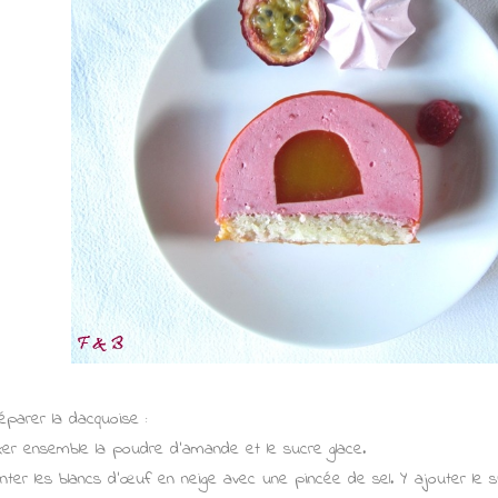
éparer la dacquoise :
xer ensemble la poudre d'amande et le sucre glace.
nter les blancs d'œuf en neige avec une pincée de sel. Y ajouter le s