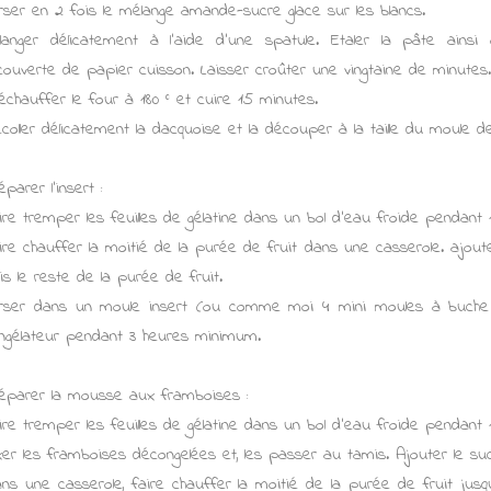
rser en 2 fois le mélange amande-sucre glace sur les blancs.
langer délicatement à l'aide d'une spatule. Etaler la pâte ains
couverte de papier cuisson. Laisser croûter une vingtaine de minutes.
échauffer le four à 180 ° et cuire 15 minutes.
coller délicatement la dacquoise et la découper à la taille du moule d
éparer l'insert :
ire tremper les feuilles de gélatine dans un bol d'eau froide pendant 
ire chauffer la moitié de la purée de fruit dans une casserole. ajoute
is le reste de la purée de fruit.
rser dans un moule insert (ou comme moi 4 mini moules à buche e
ngélateur pendant 3 heures minimum.
éparer la mousse aux framboises :
ire tremper les feuilles de gélatine dans un bol d'eau froide pendant 
xer les framboises décongelées et, les passer au tamis. Ajouter le suc
ns une casserole, faire chauffer la moitié de la purée de fruit jusqu