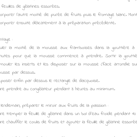
s feuilles de gélatines essorées.
corporer l'autre moitié de purée de fruits puis le fromage blanc. Mont
corporer ensuite délicatement à la préparation précédente.
ntage :
uler la moitié de la mousse aux framboises dans la gouttière à 
nutes pour que la mousse commence à prendre. Sortir la gouttière
mouler les inserts et les disposer sur la mousse (face arrondie su
usse par dessus.
poser enfin par dessus le rectangle de dacquoise.
ire prendre au congélateur pendant 3 heures au minimum.
 lendemain, préparer le miroir aux fruits de la passion :
ire tremper la feuille de gélatine dans un bol d'eau froide pendant 10
ire chauffer le coulis de fruits et ajouter la feuille de gélatine essoré