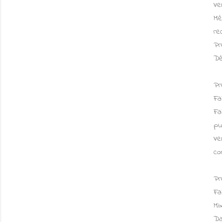
Ve
Mé
re
Pr
Dé
Pr
Fa
Fa
pu
Ve
co
Pr
Fa
Mi
Da