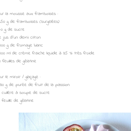
ur la mousse aux framboises :
350 g de framboises (surgelées)
70 g de sucre
le jus d'un demi citron
200 g de fromage blanc
200 ml de crème fraiche liquide à 35 % très froide
4 feuilles de gélatine
ur le miroir / glaçage :
130 g de purée de fruit de la passion
1 cuillère à soupe de sucre
1 feuille de gélatine