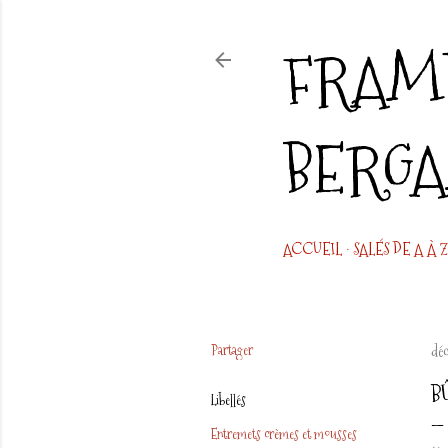
FRAMB
BERG
ACCUEIL
SALÉS DE A À Z
Partager
dé
B
Libellés
Entremets crèmes et mousses