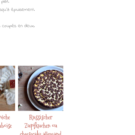
plat.
jusqu'à épuisement.
on coupés en deux.
pèche
Russischer
mboise
Zupfkuchen ou
cheesecake allemand