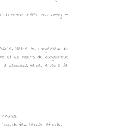
er la crème fraîche en chantilly et
bûche. Mettre au congélateur 15
 et les inserts du congélateur,
r le dessous). Verser le reste de
 minutes.
e hors du feu. Laisser refroidir.