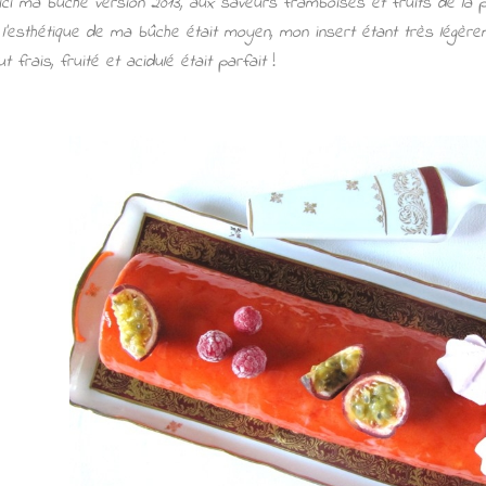
ici ma bûche version 2013, aux saveurs framboises et fruits de la p
 l’esthétique de ma bûche était moyen, mon insert étant très légèrem
ut frais, fruité et acidulé était parfait
!