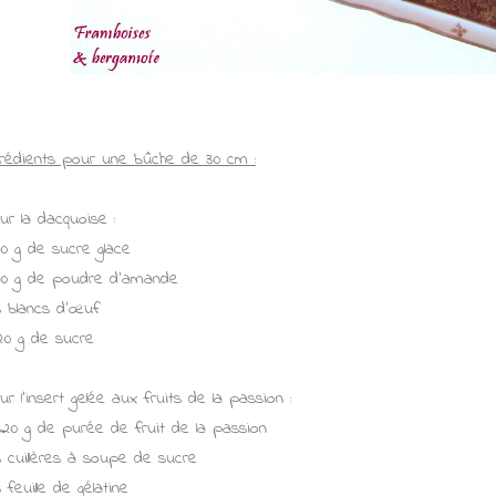
grédients pour une bûche de 30 cm :
ur la dacquoise :
90 g de sucre glace
90 g de poudre d'amande
3 blancs d’œuf
20 g de sucre
ur l'insert gelée aux fruits de la passion :
320 g de purée de fruit de la passion
3 cuillères à soupe de sucre
3 feuille de gélatine