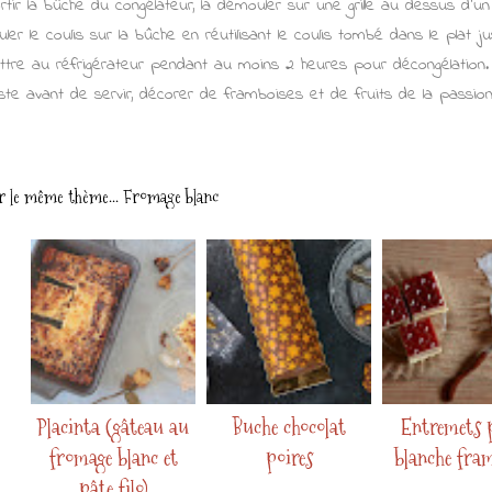
rtir la bûche du congélateur, la démouler sur une grille au dessus d'un 
uler le coulis sur la bûche en réutilisant le coulis tombé dans le plat 
ttre au réfrigérateur pendant au moins 2 heures pour décongélation.
ste avant de servir, décorer de framboises et de fruits de la passi
r le même thème...
Fromage blanc
Placinta (gâteau au
Buche chocolat
Entremets 
fromage blanc et
poires
blanche fra
pâte filo)