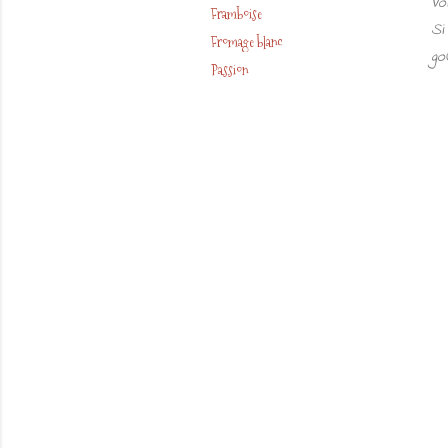
Vo
Framboise
Si
Fromage blanc
go
Passion