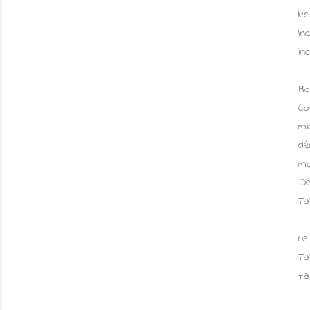
le
In
in
Mo
Co
mi
dé
mo
Dé
Fa
Le
Fa
Fa