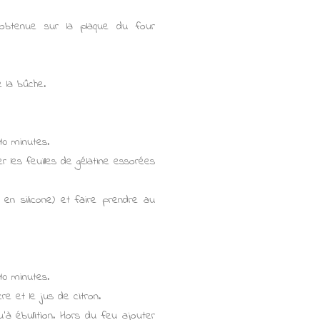
i obtenue sur la plaque du four
e la bûche.
10 minutes.
r les feuilles de gélatine essorées
n silicone) et faire prendre au
10 minutes.
re et le jus de citron.
'à ébullition. Hors du feu ajouter