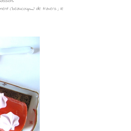
assion.
ent (beaucoup...) de travers ; le