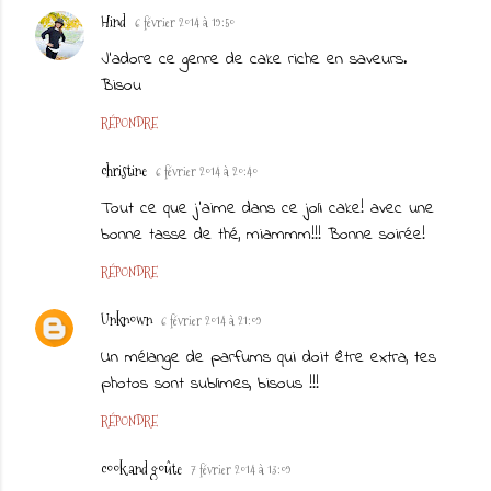
Hind
6 février 2014 à 19:50
J'adore ce genre de cake riche en saveurs.
Bisou
RÉPONDRE
christine
6 février 2014 à 20:40
Tout ce que j'aime dans ce joli cake! avec une
bonne tasse de thé, miammm!!! Bonne soirée!
RÉPONDRE
Unknown
6 février 2014 à 21:09
Un mélange de parfums qui doit être extra, tes
photos sont sublimes, bisous !!!
RÉPONDRE
cook and goûte
7 février 2014 à 13:09