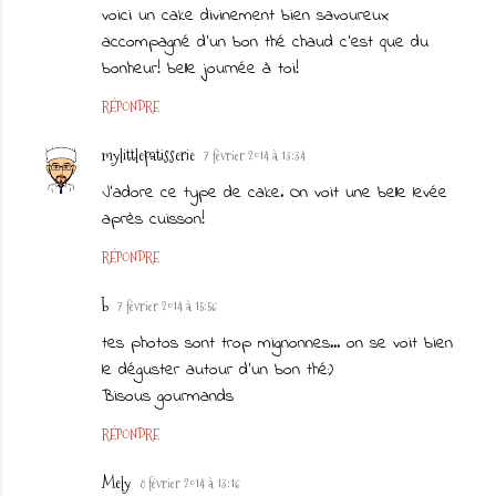
voici un cake divinement bien savoureux
accompagné d'un bon thé chaud c'est que du
bonheur! belle journée à toi!
RÉPONDRE
mylittlepatisserie
7 février 2014 à 13:34
J'adore ce type de cake. On voit une belle levée
après cuisson!
RÉPONDRE
b
7 février 2014 à 15:56
tes photos sont trop mignonnes... on se voit bien
le déguster autour d'un bon thé:)
Bisous gourmands
RÉPONDRE
Mely
8 février 2014 à 13:16