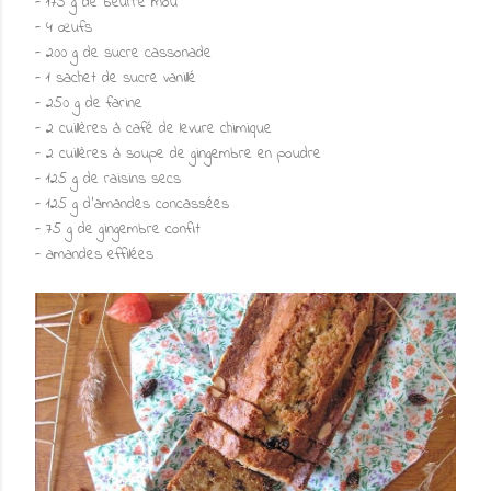
- 175 g de beurre mou
- 4 œufs
- 200 g de sucre cassonade
- 1 sachet de sucre vanillé
- 250 g de farine
- 2 cuillères à café de levure chimique
- 2 cuillères à soupe de gingembre en poudre
- 125 g de raisins secs
- 125 g d'amandes concassées
- 75 g de gingembre confit
- amandes effilées