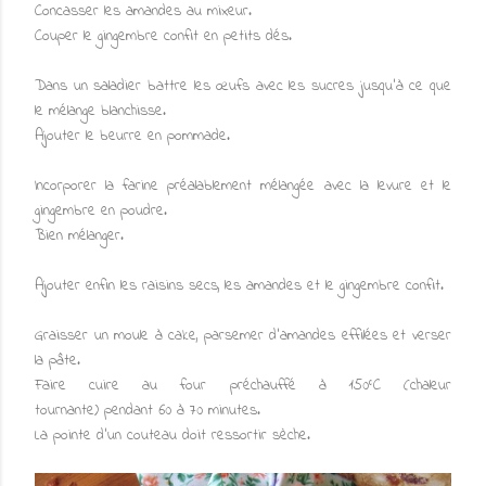
Concasser les amandes au mixeur.
Couper le gingembre confit en petits dés.
Dans un saladier battre les œufs avec les sucres jusqu'à ce que
le mélange blanchisse.
Ajouter le beurre en pommade.
Incorporer la farine préalablement mélangée avec la levure et le
gingembre en poudre.
Bien mélanger.
Ajouter enfin les raisins secs, les amandes et le gingembre confit.
Graisser un moule à cake, parsemer d'amandes effilées et verser
la pâte.
Faire cuire au four préchauffé à 150°C (chaleur
tournante) pendant 60 à 70 minutes.
La pointe d'un couteau doit ressortir sèche.