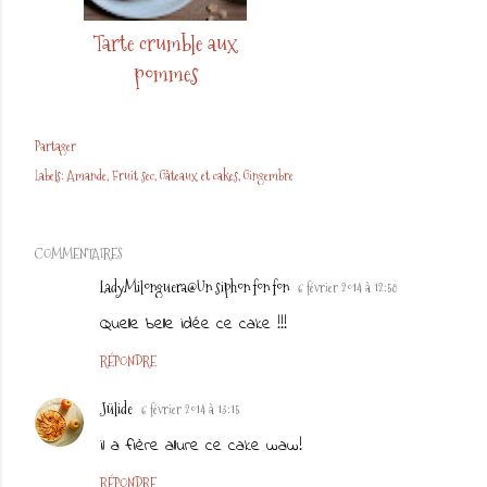
Tarte crumble aux
pommes
Partager
Labels:
Amande
Fruit sec
Gâteaux et cakes
Gingembre
COMMENTAIRES
LadyMilonguera@Un siphon fon fon
6 février 2014 à 12:58
Quelle belle idée ce cake !!!
RÉPONDRE
Jülide
6 février 2014 à 13:15
il a fière allure ce cake waw!
RÉPONDRE