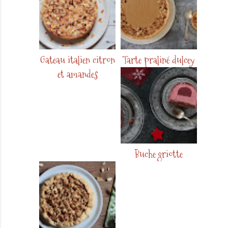
Gateau italien citron
Tarte praliné dulcey
et amandes
Buche griotte