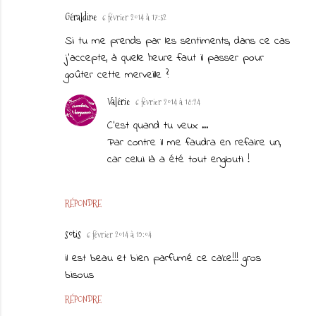
Géraldine
6 février 2014 à 17:52
Si tu me prends par les sentiments, dans ce cas
j'accepte, à quelle heure faut il passer pour
goûter cette merveille ?
Valérie
6 février 2014 à 18:24
C'est quand tu veux ...
Par contre il me faudra en refaire un,
car celui là a été tout englouti !
RÉPONDRE
sotis
6 février 2014 à 19:04
il est beau et bien parfumé ce cake!!! gros
bisous
RÉPONDRE