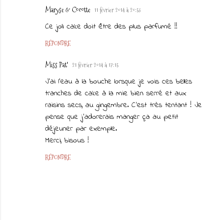
Maryse & Cocotte
11 février 2014 à 20:53
Ce joli cake doit être des plus parfumé !!
RÉPONDRE
Miss Pat'
21 février 2014 à 17:15
J'ai l'eau à la bouche lorsque je vois ces belles
tranches de cake à la mie bien serré et aux
raisins secs, au gingembre. C'est très tentant ! Je
pense que j'adorerais manger ça au petit
déjeuner par exemple.
Merci, bisous !
RÉPONDRE