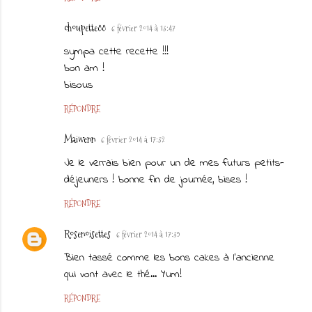
choupette88
6 février 2014 à 13:47
sympa cette recette !!!
bon am !
bisous
RÉPONDRE
Maiwenn
6 février 2014 à 17:32
Je le verrais bien pour un de mes futurs petits-
déjeuners ! bonne fin de journée, bises !
RÉPONDRE
Rosenoisettes
6 février 2014 à 17:39
Bien tassé comme les bons cakes à l'ancienne
qui vont avec le thé... Yum!
RÉPONDRE