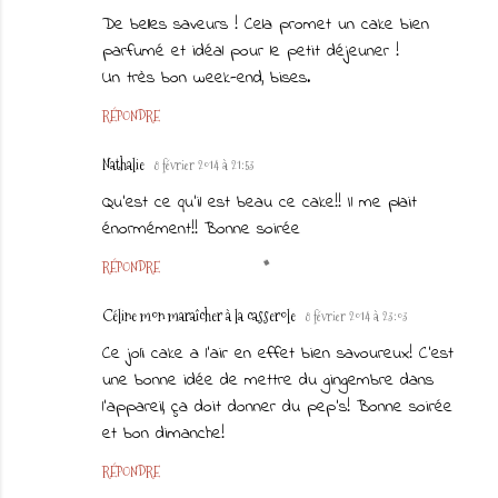
De belles saveurs ! Cela promet un cake bien
parfumé et idéal pour le petit déjeuner !
Un très bon week-end, bises.
RÉPONDRE
Nathalie
8 février 2014 à 21:53
Qu'est ce qu'il est beau ce cake!! Il me plait
énormément!! Bonne soirée
RÉPONDRE
Céline mon maraîcher à la casserole
8 février 2014 à 23:03
Ce joli cake a l'air en effet bien savoureux! C'est
une bonne idée de mettre du gingembre dans
l'appareil, ça doit donner du pep's! Bonne soirée
et bon dimanche!
RÉPONDRE