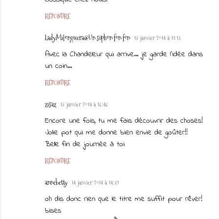
RÉPONDRE
LadyMilonguera@Un siphon fon fon
13 janvier 2014 à 11:13
Avec la Chandeleur qui arrive... je garde l'idée dans
un coin...
RÉPONDRE
zisaz
13 janvier 2014 à 16:46
Encore une fois, tu me fais découvrir des choses!
Jolie pot qui me donne bien envie de goûter!!
Belle fin de journée à toi
RÉPONDRE
annebetty
14 janvier 2014 à 14:39
oh dis donc rien que le titre me suffit pour rêver!
bises