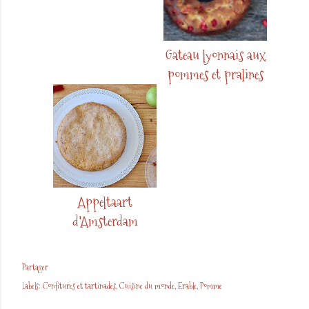
Gateau lyonnais aux
pommes et pralines
Appeltaart
d'Amsterdam
Partager
Labels:
Confitures et tartinades
Cuisine du monde
Erable
Pomme