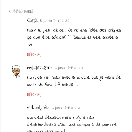
COMMENTAIRES
CrispX
12 janvier 2014 à 20:36
Miam le petit délice ! Je retiens l"idée des crêpes
ça doit être addictif ^^ Bisous et belle année à
toi
RÉPONDRE
mylittlepatisserie
13 janvier 2014 à 01:14
Hum, ça irait bien avec la brioche que je viens de
sortir du four ! A bientôt ..
RÉPONDRE
cook and goûte
13 janvier 2014 à 09:59
oui c'est délicieux mais il n'y a rien
d'extraordinaire c'est une compote de pomme
classique chez nous!