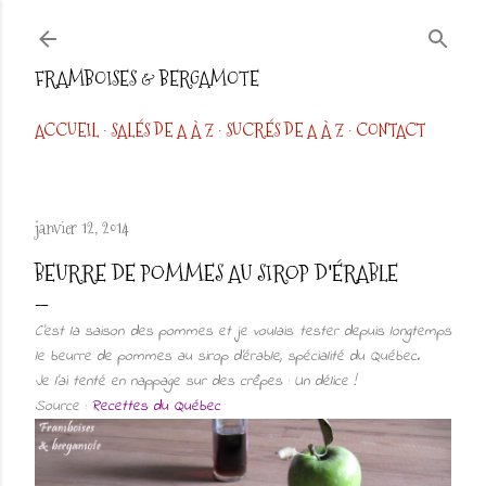
Accéder au contenu principal
FRAMBOISES & BERGAMOTE
ACCUEIL
SALÉS DE A À Z
SUCRÉS DE A À Z
CONTACT
janvier 12, 2014
BEURRE DE POMMES AU SIROP D'ÉRABLE
C'est la saison des pommes et je voulais tester depuis longtemps
le beurre de pommes au sirop d'érable, spécialité du Québec.
Je l'ai tenté en nappage sur des crêpes : Un délice !
Source :
Recettes du Québec