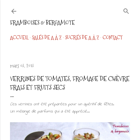
Accéder au contenu principal
FRAMBOISES & BERGAMOTE
ACCUEIL
SALÉS DE A À Z
SUCRÉS DE A À Z
CONTACT
mars 03, 2013
VERRINES DE TOMATES, FROMAGE DE CHÈVRE
FRAIS ET FRUITS SECS
Ces verrines ont été préparées pour un apéritif de fêtes.
Un mélange de parfums qui a été apprécié...