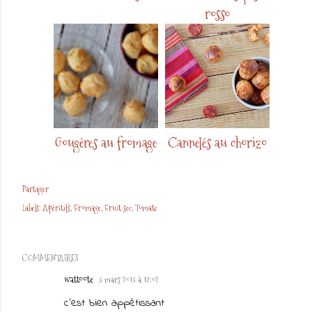
rosso
Gougères au fromage
Cannelés au chorizo
Partager
Labels:
Apéritifs
Fromage
Fruit sec
Tomate
COMMENTAIRES
wattoote
3 mars 2013 à 17:02
c'est bien appétissant