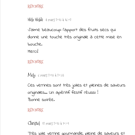
RÉPONDRE
Hèle Heldé
4 mars 2013 à 16:02
J'aime beaucoup l'apport des fruits secs qui
donne une touche très originale à cette mise en
bouche.
Merci!
RÉPONDRE
Mely
6 mars 2013 à 20:35
Ces verrines sont très jolies et pleines de saveurs
originales... Un apéritif festif réussi !
Bonne soirée.
RÉPONDRE
Christel
12 mars 2013 à 10:01
Très jolie verrine gourmande, pleine de saveurs et