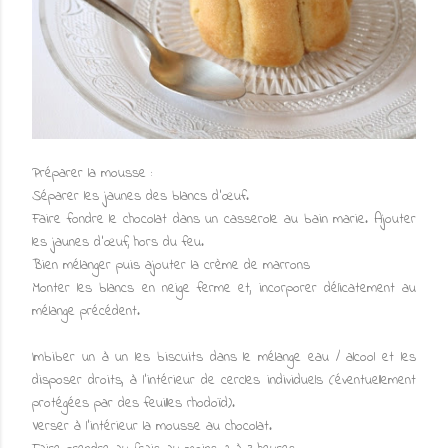
Préparer la mousse :
Séparer les jaunes des blancs d’œuf.
Faire fondre le chocolat dans un casserole au bain marie. Ajouter
les jaunes d’œuf, hors du feu.
Bien mélanger puis ajouter la crème de marrons
Monter les blancs en neige ferme et, incorporer délicatement au
mélange précédent.
Imbiber un à un les biscuits dans le mélange eau / alcool et les
disposer droits, à l'intérieur de cercles individuels (éventuellement
protégées par des feuilles rhodoïd).
Verser à l'intérieur la mousse au chocolat.