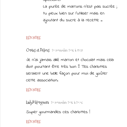
La purée de marrons n'est pas sucrée ;
tu peux bien sur l'utiliser mais en
ajoutant du sucre à la recette ..
RÉPONDRE
Contes et Délices
20 novembre 2016 à 19:51
Je n'ai jamais allié marron et chocolat mais cela
doit pourtant être très bon !! Tes charlottes
seraient une belle façon pour moi de goûter
cette association.
RÉPONDRE
LadyMilonguera
20 novembre 2016 à 20:06
Super gourmandes ces charlottes !
RÉPONDRE