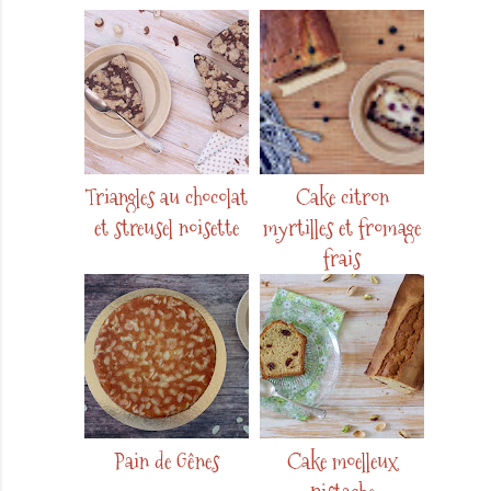
Triangles au chocolat
Cake citron
et streusel noisette
myrtilles et fromage
frais
Pain de Gênes
Cake moelleux