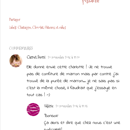
pistache
Partager
Labels:
Chataigne
Chocolat
Gâteaux et cakes
COMMENTAIRES
Carnet Sucré
20 novembre 2016 à 19:10
Elle donne envie cette charlotte ! Je ne trouve
pas de confiture de marron mais par contre j'ai
trouvé de la purée de marron... je ne sais pas si
c'est la même chose, il faudrait que j'essaye en
tout cas ! :-)
Valérie
20 novembre 2016 à 19:15
Bonsoir
Ça alors et dire que chez nous c'est une
spécialité!