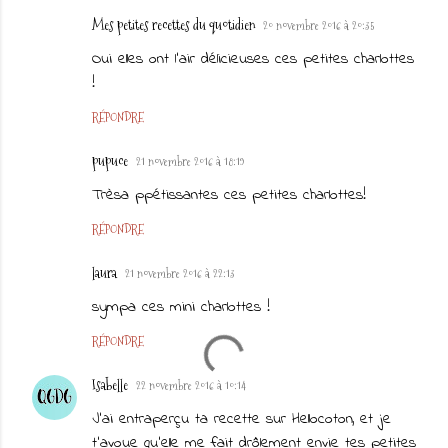
Mes petites recettes du quotidien
20 novembre 2016 à 20:35
Oui elles ont l'air délicieuses ces petites charlottes
!
RÉPONDRE
pupuce
21 novembre 2016 à 18:19
Trèsa ppétissantes ces petites charlottes!
RÉPONDRE
laura
21 novembre 2016 à 22:13
sympa ces mini charlottes !
RÉPONDRE
Isabelle
22 novembre 2016 à 10:14
J'ai entraperçu ta recette sur Hellocoton, et je
t'avoue qu'elle me fait drôlement envie tes petites