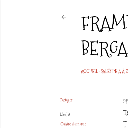
FRAMB
BERG
ACCUEIL
SALÉS DE A À Z
Partager
se
T
Libellés
Cuisine du monde