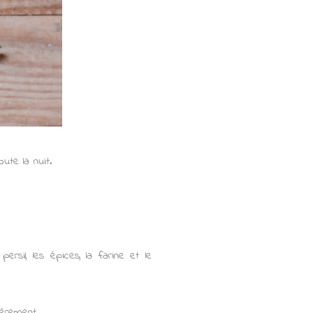
oute la nuit.
ersil, les épices, la farine et le
gèrement.