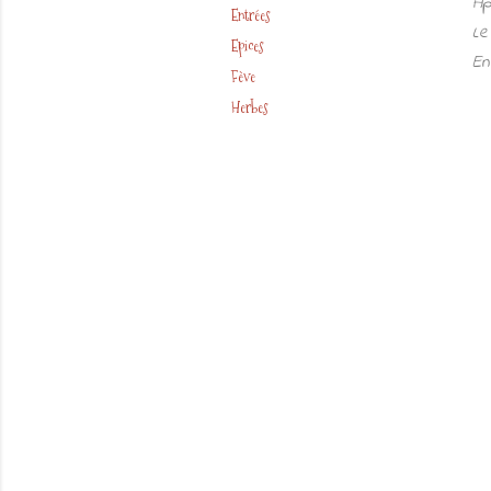
Ap
Entrées
Le
Epices
En
Fève
Herbes