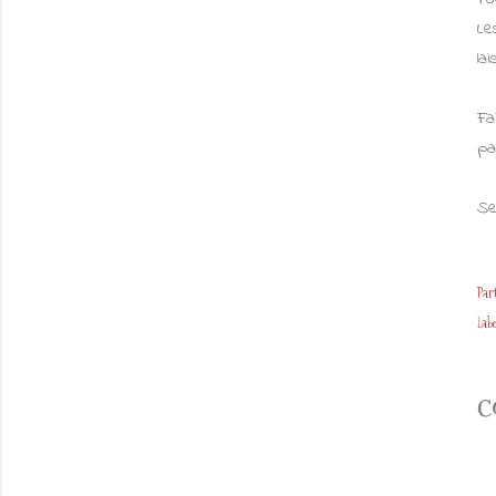
Le
la
Fa
pa
Se
Par
Labe
C