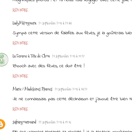
RÉPONDRE
LadyMilonguera
20 septembre 2015 à 21:44
Sympa cette version de falafels aux fèves, je la goûterais bien
RÉPONDRE
La Femme à Tête de Chou
21 septembre 2015 à 11:27
RhooOh avec des fèves, ce doit être !
RÉPONDRE
Marie / Madeleines Plumes
21 septembre 2015 à 14:21
Je ne connaissais pas cette déclinaison et j'avoue être bien te
RÉPONDRE
safrangourmand
22 septembre 2015 à 19:16
Elle est vraiment tentante ta recette ! je la testerai prochainem