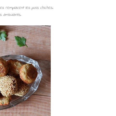
es remplacent les pois chiches.
s ambulants.