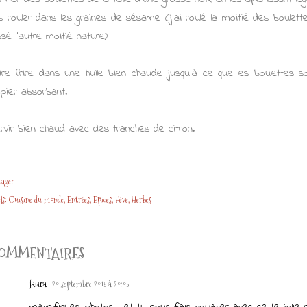
s rouler dans les graines de sésame (j'ai roulé la moitié des boulet
issé l'autre moitié nature)
ire frire dans une huile bien chaude jusqu'à ce que les boulettes 
pier absorbant.
rvir bien chaud avec des tranches de citron.
tager
ls:
Cuisine du monde
Entrées
Epices
Fève
Herbes
OMMENTAIRES
laura
20 septembre 2015 à 20:05
magnifiques photos ! et tu nous fais voyager avec cette jolie 