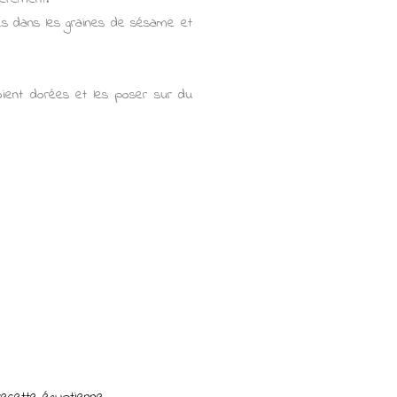
tes dans les graines de sésame et
soient dorées et les poser sur du
recette égyptienne