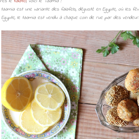
rès le
falafel
, voici le Taamia !
 taamia est une variante des falafels, dégusté en Egypte, où les fèv
 Egypte, le taamia est vendu à chaque coin de rue par des vendeur