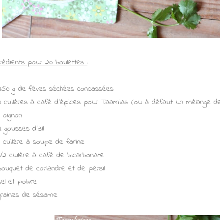
grédients pour 20 boulettes :
250 g de fèves séchées concassées
4 cuillères à café d'épices pour Taamias (ou à défaut un mélange de
1 oignon
2 gousses d'ail
1 cuillère à soupe de farine
1/2 cuillère à café de bicarbonate
bouquet de coriandre et de persil
sel et poivre
graines de sésame