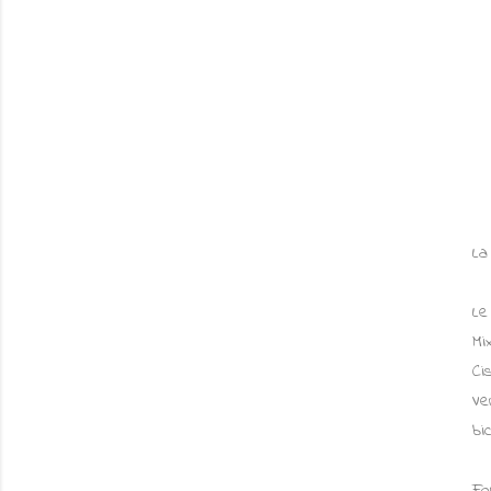
La
Le
Mi
Ci
Ve
bi
Fo