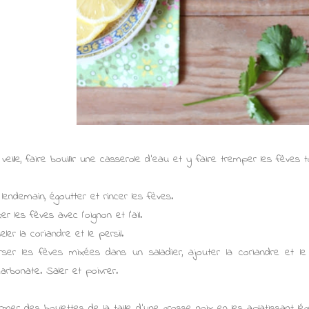
 veille, faire bouillir une casserole d'eau et y faire tremper les fèves t
 lendemain, égoutter et rincer les fèves.
xer les fèves avec l'oignon et l'ail.
seler la coriandre et le persil.
rser les fèves mixées dans un saladier, ajouter la coriandre et le p
carbonate. Saler et poivrer.
rmer des boulettes de la taille d'une grosse noix en les aplatissant lé