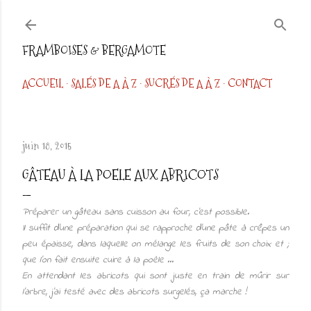
Accéder au contenu principal
FRAMBOISES & BERGAMOTE
ACCUEIL
SALÉS DE A À Z
SUCRÉS DE A À Z
CONTACT
juin 18, 2015
GÂTEAU À LA POELE AUX ABRICOTS
Préparer un gâteau sans cuisson au four, c'est possible.
Il suffit d'une préparation qui se rapproche d'une pâte à crêpes un
peu épaisse, dans laquelle on mélange les fruits de son choix et ;
que l'on fait ensuite cuire à la poèle ...
En attendant les abricots qui sont juste en train de mûrir sur
l'arbre, j'ai testé avec des abricots surgelés, ça marche !