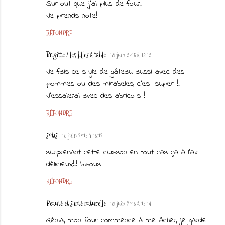
Surtout que j'ai plus de four!
Je prends note!
RÉPONDRE
Brigitte / les filles à table
18 juin 2015 à 15:12
Je fais ce style de gâteau aussi avec des
pommes ou des mirabelles, c'est super !!
J'essaierai avec des abricots !
RÉPONDRE
sotis
18 juin 2015 à 15:12
surprenant cette cuisson en tout cas ça à l'air
délicieux!!! bisous
RÉPONDRE
Beauté et santé naturelle
18 juin 2015 à 15:14
Génial, mon four commence à me lâcher, je garde