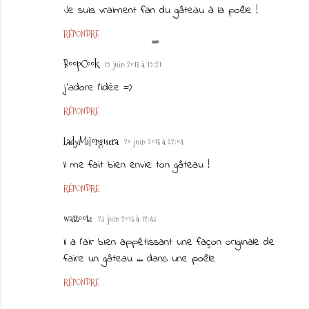
Je suis vraiment fan du gâteau à la poêle !
RÉPONDRE
BoopCook
19 juin 2015 à 19:21
j'adore l'idée =)
RÉPONDRE
LadyMilonguera
20 juin 2015 à 22:04
Il me fait bien envie ton gâteau !
RÉPONDRE
wattoote
23 juin 2015 à 12:43
il a l'air bien appétissant une façon originale de
faire un gâteau ... dans une poêle
RÉPONDRE