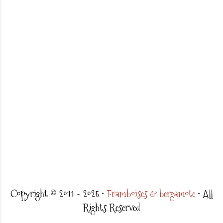
E
n
r
Copyright © 2011 - 2025 •
Framboises & bergamote
• All
e
Rights Reserved
g