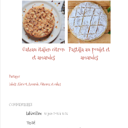
Gateau italien citron
Pastilla au poulet et
et amandes
amandes
Partager
Labels:
Abricot
Amande
Gâteaux et cakes
COMMENTAIRES
LaKiwiZine
18 juin 2015 à 13:26
TOP!