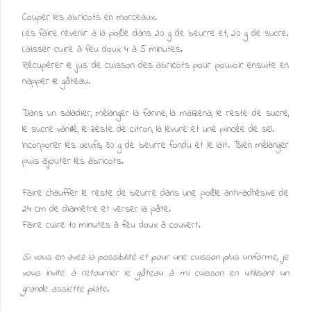
Couper les abricots en morceaux.
Les faire revenir à la poêle dans 20 g de beurre et, 20 g de sucre.
Laisser cuire à feu doux 4 à 5 minutes.
Récupérer le jus de cuisson des abricots pour pouvoir ensuite en
napper le gâteau.
Dans un saladier, mélanger la farine, la maïzena, le reste de sucre,
le sucre vanillé, le zeste de citron, la levure et une pincée de sel.
Incorporer les œufs, 30 g de beurre fondu et le lait. Bien mélanger
puis ajouter les abricots.
Faire chauffer le reste de beurre dans une poêle anti-adhésive de
24 cm de diamètre et verser la pâte.
Faire cuire 10 minutes à feu doux à couvert.
Si vous en avez la possibilité et pour une cuisson plus uniforme, je
vous invite à retourner le gâteau à mi cuisson en utilisant un
grande assiette plate.