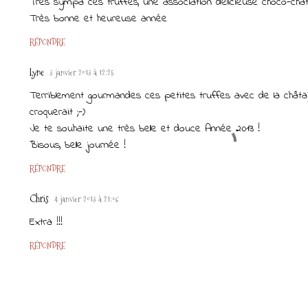
Très sympa ces truffes, une association délicieuse choco-chat
Très bonne et heureuse année
RÉPONDRE
Lyne
3 janvier 2013 à 12:25
Terriblement gourmandes ces petites truffes avec de la châtaign
croquerait ;-)
Je te souhaite une très belle et douce Année 2013 !
Bisous, belle journée !
RÉPONDRE
Chris
4 janvier 2013 à 21:06
Extra !!!
RÉPONDRE