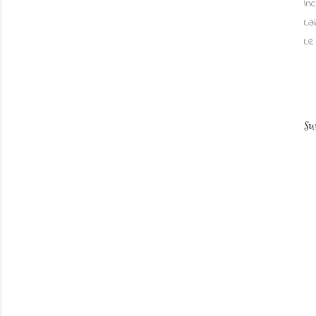
In
La
Le
Su