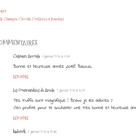
tager
ls:
Chataigne
Chocolat
Confiseries et friandises
OMMENTAIRES
Culinaire Amoula
1 janvier 2013 à 01:40
Bonne et heureuse année 2013!! Bisous.
RÉPONDRE
Les Gourmandises de Amela
2 janvier 2013 à 13:29
Tes truffs sont magnifique ! Bravo je les adores :)
J'en profite pour te souhaiter une très bonne et heureuse ann
RÉPONDRE
kaderick
2 janvier 2013 à 19:44