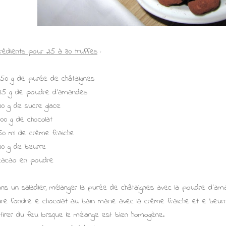
grédients pour 25 à 30 truffes
:
150 g de purée de châtaignes
25 g de poudre d'amandes
40 g de sucre glace
100 g de chocolat
50 ml de crème fraiche
40 g de beurre
cacao en poudre
ns un saladier, mélanger la purée de châtaignes avec la poudre d'ama
ire fondre le chocolat au bain marie avec la crème fraiche et le beurr
tirer du feu lorsque le mélange est bien homogène.