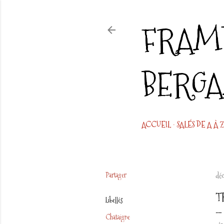
FRAMB
BERG
ACCUEIL
SALÉS DE A À Z
Partager
dé
T
Libellés
Chataigne