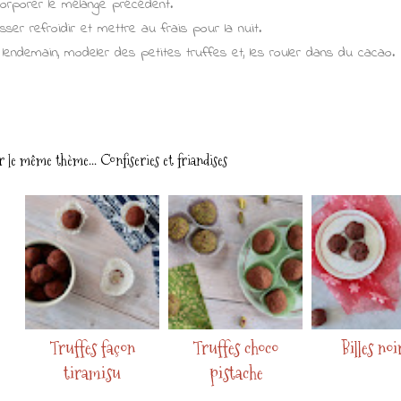
corporer le mélange précédent.
isser refroidir et mettre au frais pour la nuit.
 lendemain, modeler des petites truffes et, les rouler dans du cacao.
r le même thème...
Confiseries et friandises
Truffes façon
Truffes choco
Billes noi
tiramisu
pistache