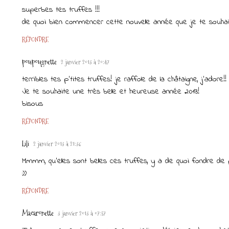
superbes tes truffes !!!
de quoi bien commencer cette nouvelle année que je te souhai
RÉPONDRE
poupougnette
2 janvier 2013 à 20:47
terribles tes p'tites truffes! je raffole de la châtaigne, j'adore!!
Je te souhaite une très belle et heureuse année 2013!
bisous
RÉPONDRE
Lili
2 janvier 2013 à 21:36
Mmmm, qu'elles sont belles ces truffes, y a de quoi fondre de p
:))
RÉPONDRE
Macaronette
3 janvier 2013 à 07:57