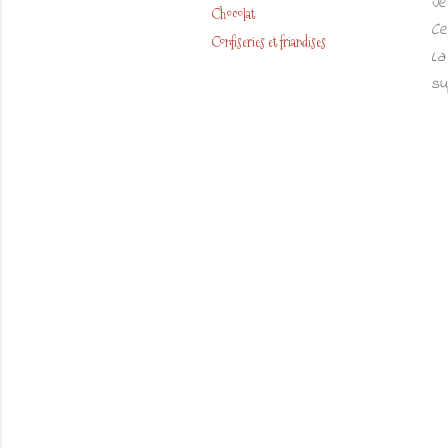
Je
Chocolat
Ce
Confiseries et friandises
La
su