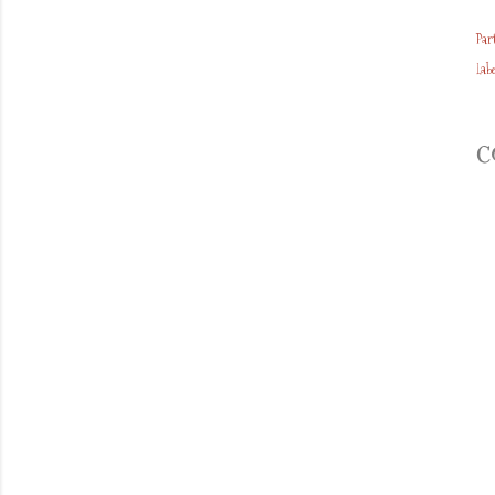
Par
Labe
C