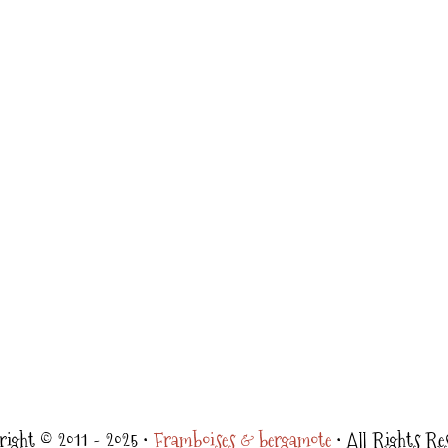
ight © 2011 - 2025 •
Framboises & bergamote
• All Rights Re