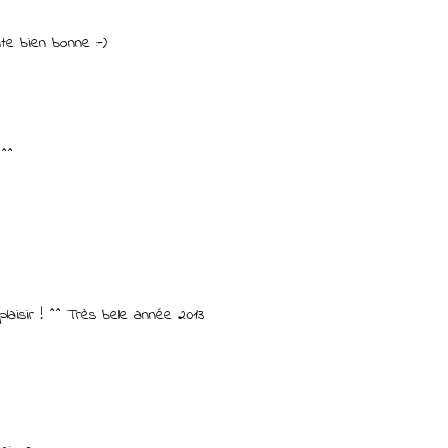
te bien bonne :-)
 ^^
laisir ! ^^ Très belle année 2013