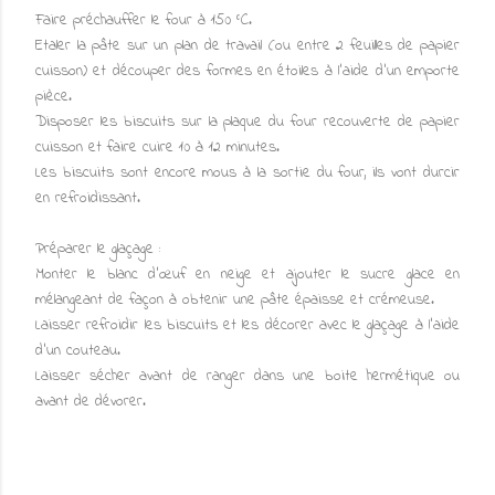
Faire préchauffer le four à 150 °C.
Etaler la pâte sur un plan de travail (ou entre 2 feuilles de papier
cuisson) et découper des formes en étoiles à l'aide d'un emporte
pièce.
Disposer les biscuits sur la plaque du four recouverte de papier
cuisson et faire cuire 10 à 12 minutes.
Les biscuits sont encore mous à la sortie du four, ils vont durcir
en refroidissant.
Préparer le glaçage :
Monter le blanc d’œuf en neige et ajouter le sucre glace en
mélangeant de façon à obtenir une pâte épaisse et crémeuse.
Laisser refroidir les biscuits et les décorer avec le glaçage à l'aide
d'un couteau.
Laisser sécher avant de ranger dans une boite hermétique ou
avant de dévorer.