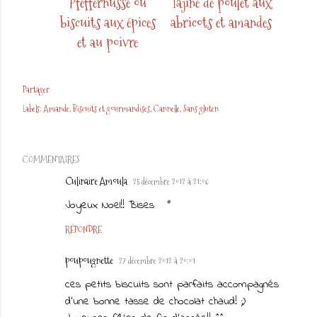
Pfeffernüsse ou
Tajine de poulet aux
biscuits aux épices
abricots et amandes
et au poivre
Partager
Labels:
Amande
Biscuits et gourmandises
Cannelle
Sans gluten
COMMENTAIRES
Culinaire Amoula
25 décembre 2012 à 21:06
Joyeux Noel!! Bises
RÉPONDRE
poupougnette
27 décembre 2012 à 20:01
ces petits biscuits sont parfaits accompagnés
d'une bonne tasse de chocolat chaud! ;)