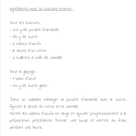
Ingrédients pour 30 biscuits environ :
Pour les biscuits :
- 200 g de poudre d'amande
- 130 g de sucre
- 2 blancs d’œufs
- le zeste d'un citron
- 2 cuillères à café de cannelle
Pour le glaçage :
- 1 blanc d’œuf
- 100 g de sucre glace
Dans un saladier mélanger la poudre d'amande avec le sucre.
Ajouter le zeste du citron et, la cannelle.
Monter les blancs d’œufs en neige et ajouter progressivement à la
préparation précédente. Former une boule et mettre au frais
pendant une heure.