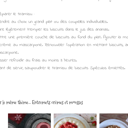
éparer le tiramisu :
endre au choix un grand plat ou des coupelles individuelles.
ire légèrement tremper les biscuits dans le jus des ananas.
ttre une première couche de biscuits au fond du plat. Ajouter la mo
 crème au mascarpone. Renouveler l'opération en mettant biscuits, 
scarpone.
isser refroidir au frais au moins 3 heures.
ant de servir, saupoudrer le tiramisu de biscuits Spéculos émiettés.
r le même thème...
Entremets crèmes et mousses