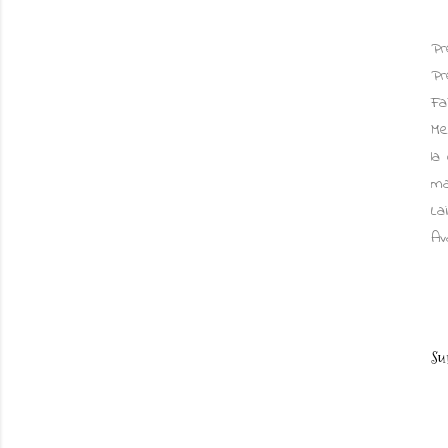
Pr
Pr
Fa
Me
la
ma
La
Av
Su