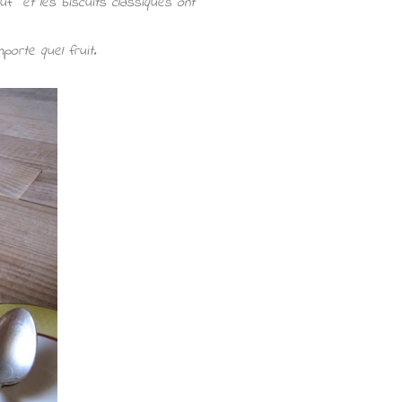
’œuf et les biscuits classiques ont
porte quel fruit.