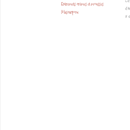
Ce
Entremets crèmes et mousses
ét
Mascarpone
Il