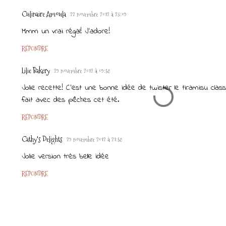
Culinaire Amoula
22 novembre 2012 à 23:09
Mmm un vrai régal! J'adore!
RÉPONDRE
Lilie Bakery
29 novembre 2012 à 09:58
Jolie recette! C'est une bonne idée de twister le tiramisu classi
fait avec des pêches cet été.
RÉPONDRE
Cathy's Delights
29 novembre 2012 à 21:58
Jolie version très belle idée
RÉPONDRE