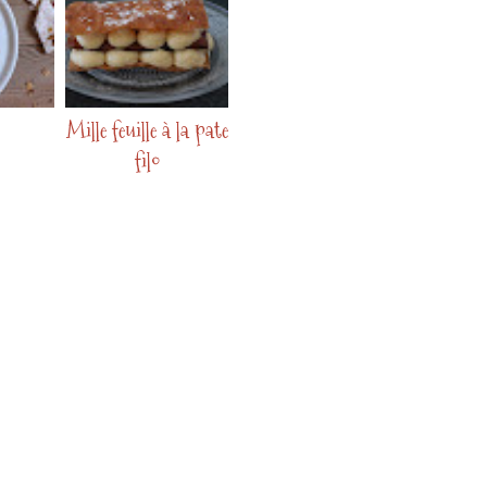
Mille feuille à la pate
filo