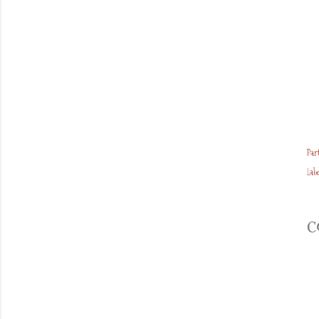
Par
Labe
C