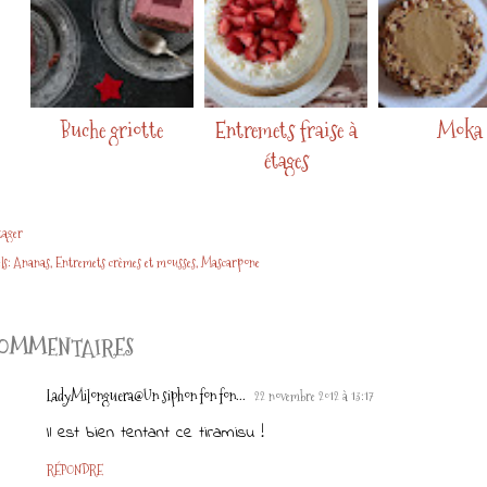
Buche griotte
Entremets fraise à
Moka
étages
tager
ls:
Ananas
Entremets crèmes et mousses
Mascarpone
OMMENTAIRES
LadyMilonguera@Un siphon fon fon...
22 novembre 2012 à 13:17
Il est bien tentant ce tiramisu !
RÉPONDRE