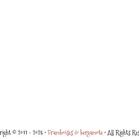
ight © 2011 - 2025 •
Framboises & bergamote
• All Rights Re