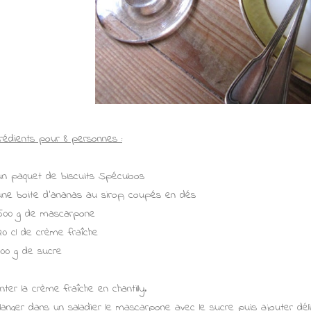
grédients pour 8 personnes :
un paquet de biscuits Spéculoos
une boite d'ananas au sirop, coupés en dés
500 g de mascarpone
20 cl de crème fraîche
100 g de sucre
nter la crème fraîche en chantilly.
langer dans un saladier le mascarpone avec le sucre puis ajouter délic