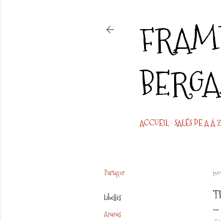
FRAMB
BERG
ACCUEIL
SALÉS DE A À Z
Partager
no
T
Libellés
Ananas