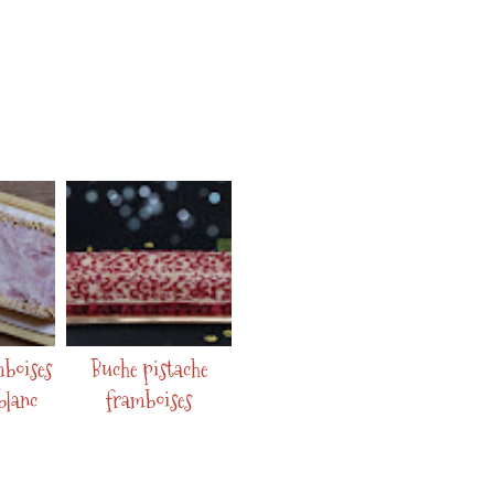
mboises
Buche pistache
blanc
framboises