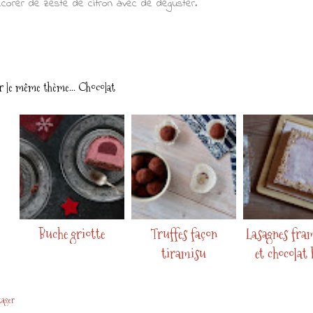
corer de zeste de citron avec de déguster.
r le même thème...
Chocolat
Buche griotte
Truffes façon
Lasagnes fra
tiramisu
et chocolat 
tager