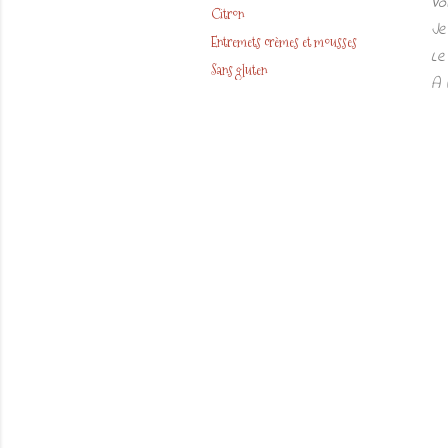
Vo
Citron
Je
Entremets crèmes et mousses
Le
Sans gluten
A 