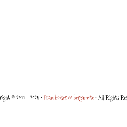
ight © 2011 - 2025 •
Framboises & bergamote
• All Rights Re