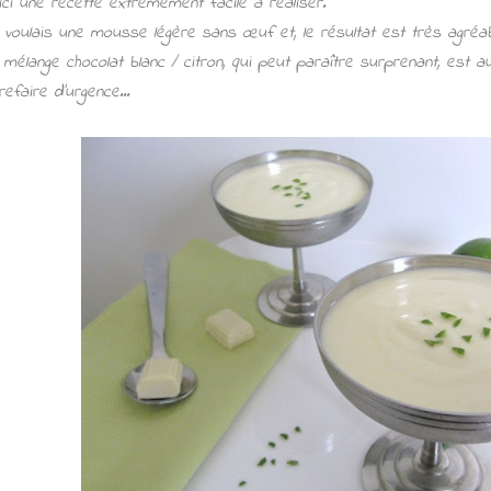
ici une recette extrêmement facile à réaliser.
 voulais une mousse légère sans œuf et, le résultat est très agréabl
 mélange chocolat blanc / citron, qui peut paraître surprenant, est 
refaire d'urgence...