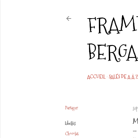
FRAMB
BERG
ACCUEIL
SALÉS DE A À Z
Partager
se
M
Libellés
Chocolat