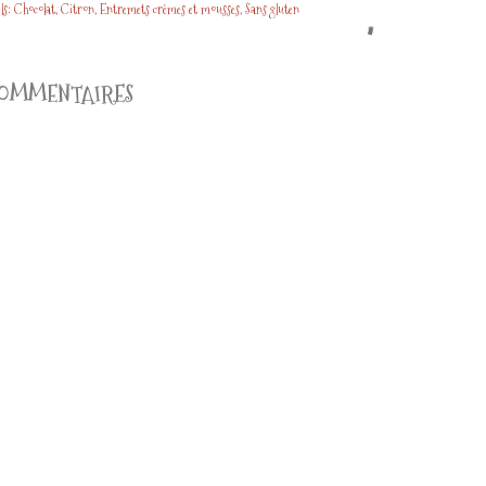
ls:
Chocolat
Citron
Entremets crèmes et mousses
Sans gluten
OMMENTAIRES