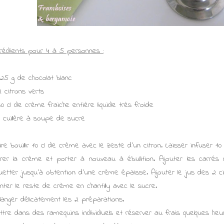
grédients pour 4 à 5 personnes :
125 g de chocolat blanc
2 citrons verts
30 cl de crème fraiche entière liquide très froide
1 cuillère à soupe de sucre
ire bouillir 10 cl de crème avec le zeste d'un citron. Laisser infuser 10
ltrer la crème et porter à nouveau à ébullition. Ajouter les carré
uetter jusqu'à obtention d'une crème épaisse. Ajouter le jus des 2 ci
nter le reste de crème en chantilly avec le sucre.
langer délicatement les 2 préparations.
ttre dans des ramequins individuels et réserver au frais quelques heu