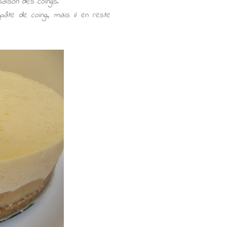
 saison des coings.
pâte de coing., mais il en reste