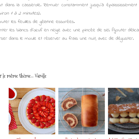
ut dans la casserole. Remuer constamment jusqu'à épaississemen
viron 1 à 2 minutes
).
outer les feuilles de gélatine essorées.
nter les blancs d’œuf en neige avec une pincée de sel. Ajouter déli
rser dans le moule et réserver au frais une nuit, avec de déguster.
r le même thème...
Vanille