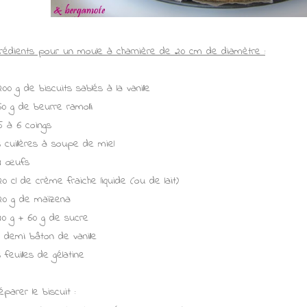
grédients pour un moule à charnière de 20 cm de diamètre :
200 g de biscuits sablés à la vanille
60 g de beurre ramolli
5 à 6 coings
3 cuillères à soupe de miel
4 œufs
20 cl de crème fraiche liquide (ou de lait)
20 g de maïzena
40 g + 60 g de sucre
1 demi bâton de vanille
3 feuilles de gélatine
éparer le biscuit :