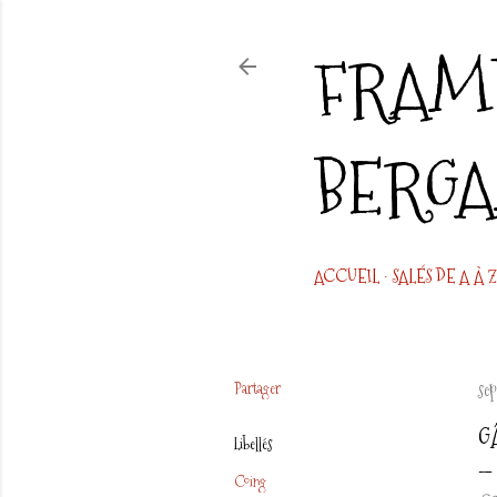
FRAMB
BERG
ACCUEIL
SALÉS DE A À Z
Partager
se
G
Libellés
Coing