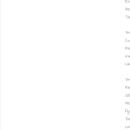
Ec
Re
Ta
Pr
Co
Fa
mi
La
Pr
Fa
Sé
Me
Aj
Da
Lo