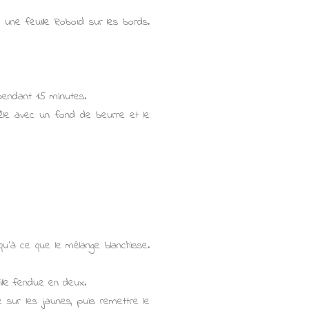
 une feuille Roboid sur les bords.
 pendant 15 minutes.
oêle avec un fond de beurre et le
u'à ce que le mélange blanchisse.
ille fendue en deux.
é sur les jaunes, puis remettre le