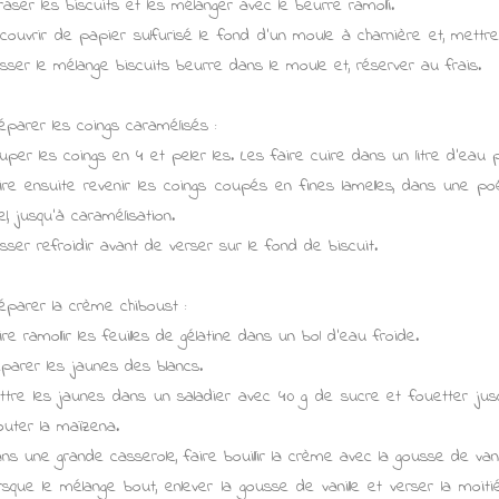
raser les biscuits et les mélanger avec le beurre ramolli.
couvrir de papier sulfurisé le fond d'un moule à charnière et, mettre
sser le mélange biscuits beurre dans le moule et, réserver au frais.
éparer les coings caramélisés :
uper les coings en 4 et peler les. Les faire cuire dans un litre d'eau
ire ensuite revenir les coings coupés en fines lamelles, dans une p
el, jusqu'à caramélisation.
isser refroidir avant de verser sur le fond de biscuit.
éparer la crème chiboust :
ire ramollir les feuilles de gélatine dans un bol d'eau froide.
parer les jaunes des blancs.
ttre les jaunes dans un saladier avec 40 g de sucre et fouetter jusq
outer la maïzena.
ns une grande casserole, faire bouillir la crème avec la gousse de van
rsque le mélange bout, enlever la gousse de vanille et verser la moiti