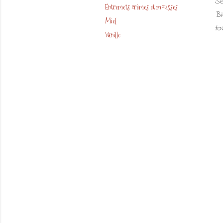
Se
Entremets crèmes et mousses
Bi
Miel
to
Vanille