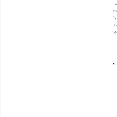
to
en
Aj
Mo
Ve
Su