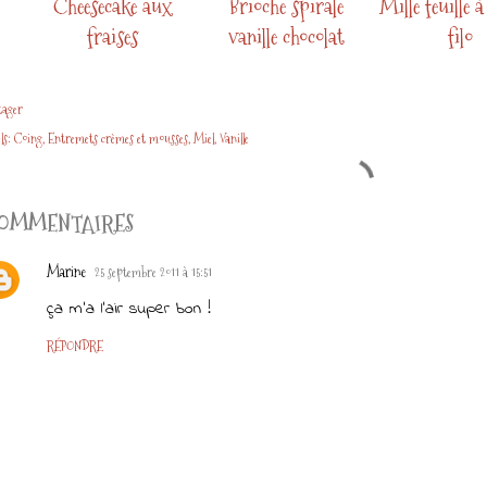
Cheesecake aux
Brioche spirale
Mille feuille à
fraises
vanille chocolat
filo
tager
ls:
Coing
Entremets crèmes et mousses
Miel
Vanille
OMMENTAIRES
Marine
25 septembre 2011 à 15:51
ça m'a l'air super bon !
RÉPONDRE