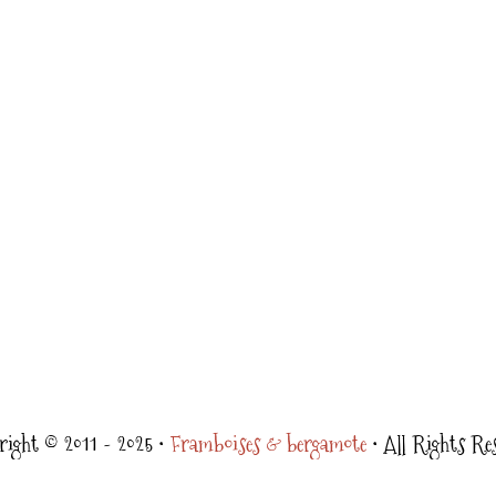
ight © 2011 - 2025 •
Framboises & bergamote
• All Rights Re