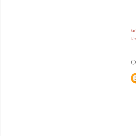
Par
Labe
C