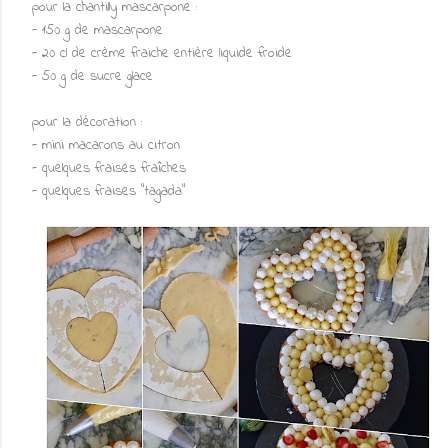
pour la chantilly mascarpone :
- 150 g de mascarpone
- 20 cl de crème fraiche entière liquide froide
- 50 g de sucre glace
pour la décoration :
- mini macarons au citron
- quelques fraises fraîches
- quelques fraises "tagada"