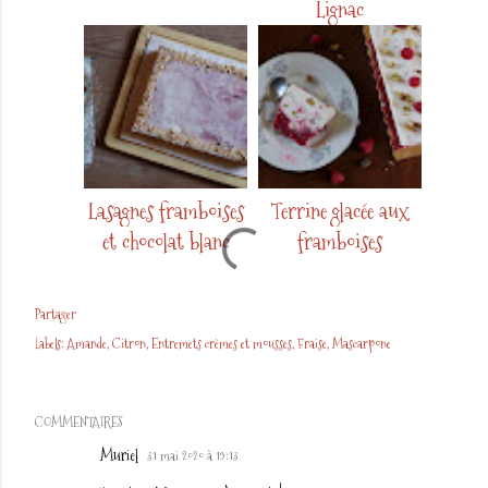
Lignac
Lasagnes framboises
Terrine glacée aux
et chocolat blanc
framboises
Partager
Labels:
Amande
Citron
Entremets crèmes et mousses
Fraise
Mascarpone
COMMENTAIRES
Muriel
31 mai 2020 à 19:13