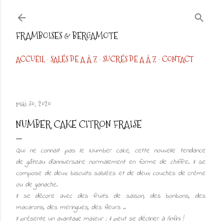
Accéder au contenu principal
FRAMBOISES & BERGAMOTE
ACCUEIL
SALÉS DE A À Z
SUCRÉS DE A À Z
CONTACT
mai 30, 2020
NUMBER CAKE CITRON FRAISE
Qui ne connait pas le Number cake, cette nouvelle tendance
de gâteau d'anniversaire normalement en forme de chiffre. Il se
compose de deux biscuits sablées et de deux couches de crème
ou de ganache.
Il se décore avec des fruits de saison, des bonbons, des
macarons, des meringues, des fleurs ..
Il présente un avantage majeur ; il peut se décliner à l'infini !