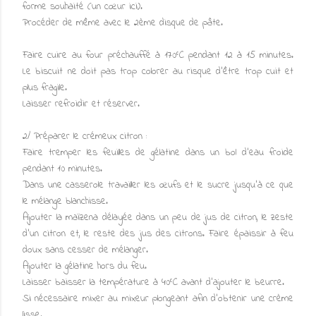
forme souhaité (un cœur ici).
Procéder de même avec le 2ème disque de pâte.
Faire cuire au four préchauffé à 170°C pendant 12 à 15 minutes.
Le biscuit ne doit pas trop colorer au risque d'être trop cuit et
plus fragile.
Laisser refroidir et réserver.
2/ Préparer le crémeux citron :
Faire tremper les feuilles de gélatine dans un bol d'eau froide
pendant 10 minutes.
Dans une casserole travailler les œufs et le sucre jusqu'à ce que
le mélange blanchisse.
Ajouter la maïzena délayée dans un peu de jus de citron, le zeste
d'un citron et, le reste des jus des citrons. Faire épaissir à feu
doux sans cesser de mélanger.
Ajouter la gélatine hors du feu.
Laisser baisser la température à 40°C avant d'ajouter le beurre.
Si nécessaire mixer au mixeur plongeant afin d'obtenir une crème
lisse.