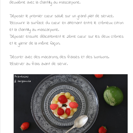
deuxième avec la chantilly au mascarpone.
Déposer le premier cœur sablé sur un grand plat de service.
Recouvrir la surface du cœur en alternant entre le crémeux citron
et la chantilly au mascarpone.
Déposer ensuite délicatement le 2ème cœur sur les deux crèmes
et le garnir de la même façon.
Décorer avec des macarons, des fraises et des bonbons.
Réserver au frais avant de servir.