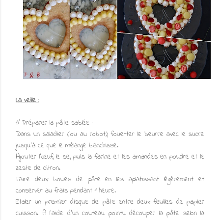
La veille :
1/ Préparer la pâte sablée :
Dans un saladier (ou au robot), fouetter le beurre avec le sucre
jusqu'à ce que le mélange blanchisse.
Ajouter l'œuf, le sel, puis la farine et les amandes en poudre et le
zeste de citron.
Faire deux boules de pâte en les aplatissant légèrement et
conserver au frais pendant 1 heure.
Etaler un premier disque de pâte entre deux feuilles de papier
cuisson. A l'aide d'un couteau pointu découper la pâte selon la