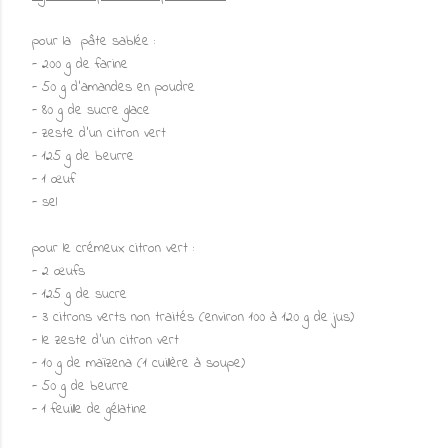
pour la pâte sablée :
- 200 g de farine
- 50 g d'amandes en poudre
- 80 g de sucre glace
- zeste d'un citron vert
- 125 g de beurre
- 1 œuf
- sel
pour le crémeux citron vert :
- 2 œufs
- 125 g de sucre
- 3 citrons verts non traités (environ 100 à 120 g de jus)
- le zeste d'un citron vert
- 10 g de maïzena (1 cuillère à soupe)
- 50 g de beurre
- 1 feuille de gélatine