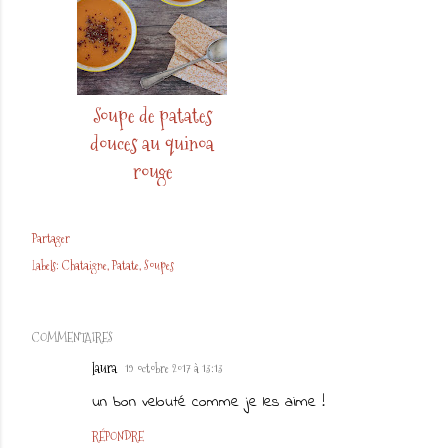
Soupe de patates
douces au quinoa
rouge
Partager
Labels:
Chataigne
Patate
Soupes
COMMENTAIRES
laura
19 octobre 2017 à 13:13
un bon velouté comme je les aime !
RÉPONDRE