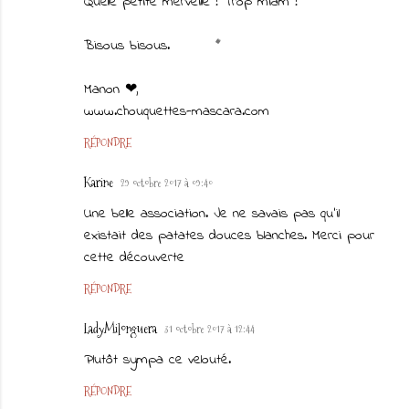
Quelle petite merveille ! Trop miam !
Bisous bisous.
Manon ❤,
www.chouquettes-mascara.com
RÉPONDRE
Karine
29 octobre 2017 à 09:40
Une belle association. Je ne savais pas qu'il
existait des patates douces blanches. Merci pour
cette découverte
RÉPONDRE
LadyMilonguera
31 octobre 2017 à 12:44
Plutôt sympa ce velouté.
RÉPONDRE