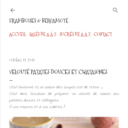
Accéder au contenu principal
FRAMBOISES & BERGAMOTE
ACCUEIL
SALÉS DE A À Z
SUCRÉS DE A À Z
CONTACT
octobre 19, 2017
VELOUTÉ PATATES DOUCES ET CHATAIGNES
C'est l’automne et, la saison des soupes est de retour ..
C'est donc l’occasion de préparer un velouté de saison aux
patates douces et châtaignes.
A vos mixeurs et à vos cuillères !!