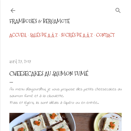
Accéder au contenu principal
FRAMBOISES & BERGAMOTE
ACCUEIL
SALÉS DE A À Z
SUCRÉS DE A À Z
CONTACT
avril 27, 2017
CHEESECAKES AU SAUMON FUMÉ
Au menu d’aujourd’hui, je vous propose des petits cheesecakes au
saumon fumé et à la ciboulette.
Frais et légers, ils sont idéals à l'apéro ou en entrée..