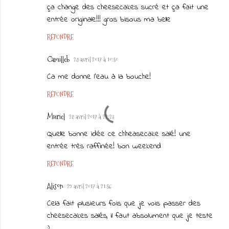
ça change des cheesecakes sucré et ça fait une
entrée originale!!! gros bisous ma belle
RÉPONDRE
Camilleb
28 avril 2017 à 10:50
Ca me donne l'eau à la bouche!
RÉPONDRE
Muriel
28 avril 2017 à 22:23
Quelle bonne idée ce chheasecake salé! une
entrée très raffinée! bon weekend
RÉPONDRE
Alison
29 avril 2017 à 21:56
Cela fait plusieurs fois que je vois passer des
cheesecakes salés, il faut absolument que je teste
:)