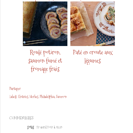
Roulé potiron,
Paté en croute aux
saumon fumé et
légumes
fromage frais
Partager
Labels:
Entrées
Herbes
Philadelphia
Saumon
COMMENTAIRES
sotis
27 avril 2017 à 15:39