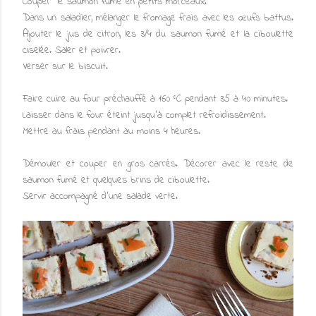
Couper le saumon fumé en petits morceaux.
Dans un saladier, mélanger le fromage frais avec les œufs battus.
Ajouter le jus de citron, les 3/4 du saumon fumé et la ciboulette
ciselée. Saler et poivrer.
Verser sur le biscuit.
Faire cuire au four préchauffé à 160 °C pendant 35 à 40 minutes.
Laisser dans le four éteint jusqu'à complet refroidissement.
Mettre au frais pendant au moins 4 heures.
Démouler et couper en gros carrés. Décorer avec le reste de
saumon fumé et quelques brins de ciboulette.
Servir accompagné d'une salade verte.