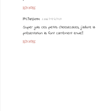
RÉPONDRE
Not Parisienne
3 mai 2017 à 21:39
Super jolis ces petits cheesecakes, j'adore la
présentation ils font carrément envie!!
RÉPONDRE