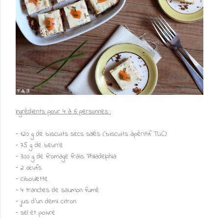
Ingrédients pour 4 à 6 personnes :
- 120 g de biscuits secs salés (biscuits apéritif TUC)
- 75 g de beurre
- 300 g de fromage frais Philadelphia
- 2 œufs
- ciboulette
- 4 tranches de saumon fumé
- jus d'un demi citron
- sel et poivre