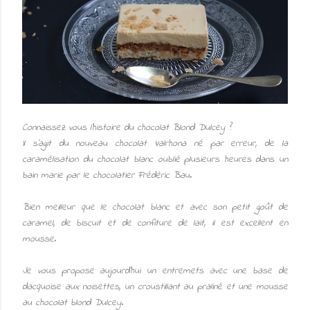
Connaissez vous l'histoire du chocolat Blond Dulcey ?
Il s'agit du nouveau chocolat Valrhona né par erreur, de la
caramélisation du chocolat blanc oublié plusieurs heures dans un
bain marie par le chocolatier Frédéric Bau.
Bien meilleur que le chocolat blanc et avec son petit
goût de
caramel, de biscuit et de confiture de lait
, il est excellent en
mousse.
Je vous propose aujourd'hui un entremets avec une base de
dacquoise aux noisettes, un croustillant au praliné et une mousse
au chocolat blond Dulcey.