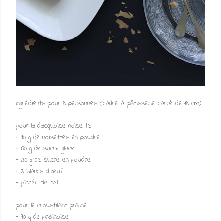
Ingrédients pour 8 personnes (cadre à pâtisserie carré de 18 cm) :
pour la dacquoise noisette :
- 90 g de noisettes en poudre
- 60 g de sucre glace
- 20 g de sucre en poudre
- 3 blancs d’œuf
- pincée de sel
pour le croustillant praliné :
- 90 g de pralinoise