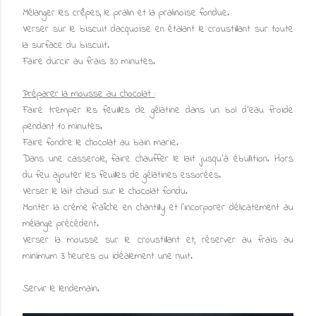
Mélanger les crêpes, le pralin et la pralinoise fondue.
Verser sur le biscuit dacquoise en étalant le croustillant sur toute
la surface du biscuit.
Faire durcir au frais 30 minutes.
Préparer la mousse au chocolat :
Faire tremper les feuilles de gélatine dans un bol d'eau froide
pendant 10 minutes.
Faire fondre le chocolat au bain marie.
Dans une casserole, faire chauffer le lait jusqu'à ébullition. Hors
du feu ajouter les feuilles de gélatines essorées.
Verser le lait chaud sur le chocolat fondu.
Monter la crème fraîche en chantilly et l'incorporer délicatement au
mélange précédent.
Verser la mousse sur le croustillant et, réserver au frais au
minimum 3 heures ou idéalement une nuit.
Servir le lendemain.