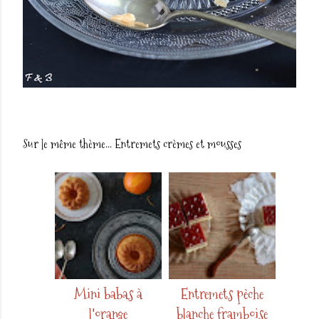
Sur le même thème...
Entremets crèmes et mousses
Mini babas à
Entremets pèche
l'orange
blanche framboise