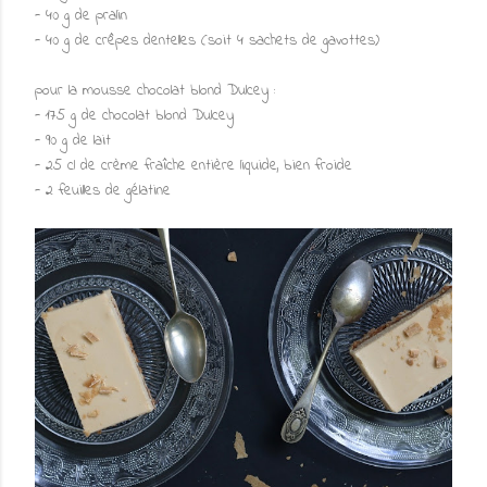
- 40 g de pralin
- 40 g de crêpes dentelles (soit 4 sachets de gavottes)
pour la mousse chocolat blond Dulcey :
- 175 g de chocolat blond Dulcey
- 90 g de lait
- 25 cl de crème fraîche entière liquide, bien froide
- 2 feuilles de gélatine