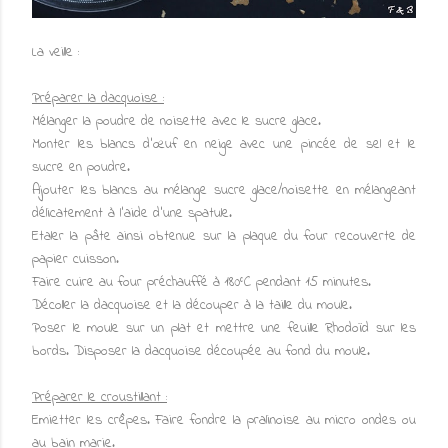
La veille :
Préparer la dacquoise :
Mélanger la poudre de noisette avec le sucre glace.
Monter les blancs d'œuf en neige avec une pincée de sel et le
sucre en poudre.
Ajouter les blancs au mélange sucre glace/noisette en mélangeant
délicatement à l'aide d'une spatule.
Etaler la pâte ainsi obtenue sur la plaque du four recouverte de
papier cuisson.
Faire cuire au four préchauffé à 180°C pendant 15 minutes.
Décoller la dacquoise et la découper à la taille du moule.
Poser le moule sur un plat et mettre une feuille Rhodoïd sur les
bords. Disposer la dacquoise découpée au fond du moule.
Préparer le croustillant :
Emietter les crêpes. Faire fondre la pralinoise au micro ondes ou
au bain marie.