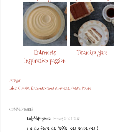
Entremets
Tiramisu glacé
inspiration passion
Partager
Labels:
Chocolat
Entremets crèmes et mousses
Noisette
Praliné
COMMENTAIRES
LadyMilonguera
10 mars 2016 à 12:37
Il a du faire de l'effet cet entremet !