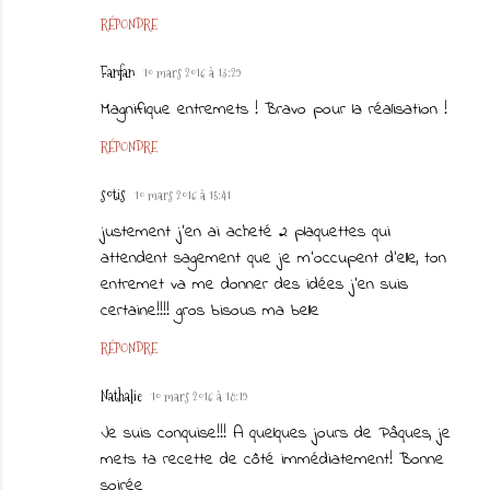
RÉPONDRE
Fanfan
10 mars 2016 à 13:29
Magnifique entremets ! Bravo pour la réalisation !
RÉPONDRE
sotis
10 mars 2016 à 15:41
justement j'en ai acheté 2 plaquettes qui
attendent sagement que je m'occupent d'elle, ton
entremet va me donner des idées j'en suis
certaine!!!! gros bisous ma belle
RÉPONDRE
Nathalie
10 mars 2016 à 18:19
Je suis conquise!!! A quelques jours de Pâques, je
mets ta recette de côté immédiatement! Bonne
soirée