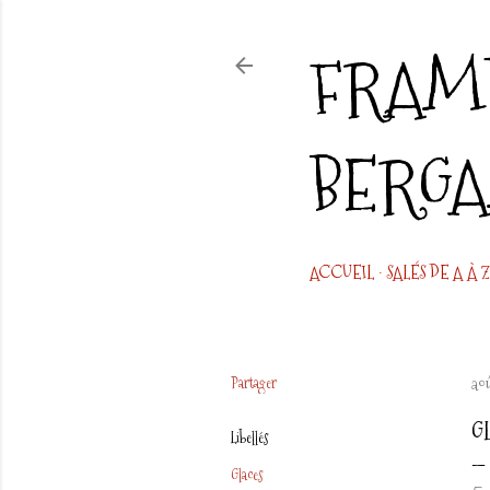
FRAMB
BERG
ACCUEIL
SALÉS DE A À Z
Partager
ao
G
Libellés
Glaces