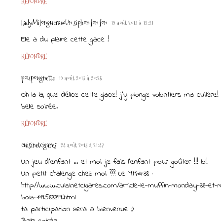
RÉPONDRE
LadyMilonguera@Un siphon fon fon
19 août 2013 à 12:21
Elle a du plaire cette glace !
RÉPONDRE
poupougnette
19 août 2013 à 20:25
Oh la la, quel délice cette glace! j'y plonge volontiers ma cuillère! 
belle soirée.
RÉPONDRE
cuisinetcigares
24 août 2013 à 21:47
Un jeu d'enfant ... et moi je fais l'enfant pour goûter !!! lol!
Un petit challenge chez moi ??? Le MM#38 :
http://www.cuisinetcigares.com/article-le-muffin-monday-38-et
bois-119583399.html
ta participation sera la bienvenue :)