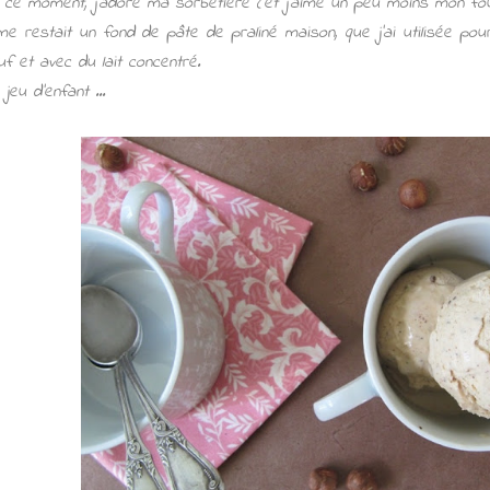
 ce moment, j'adore ma sorbetière (et j'aime un peu moins mon fou
 me restait un fond de pâte de praliné maison, que j'ai utilisée pou
f et avec du lait concentré.
 jeu d'enfant ...