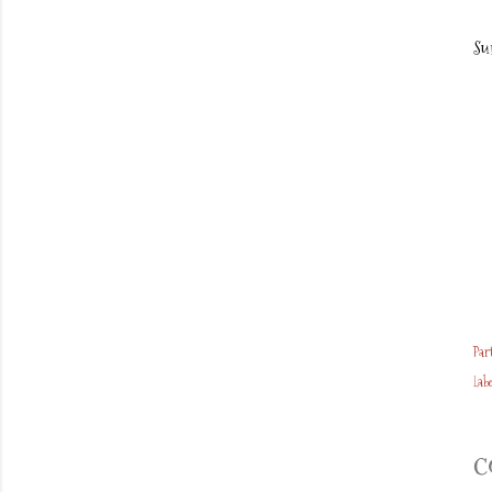
Su
Par
Labe
C