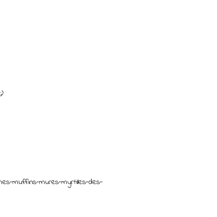
;)
-mes-muffins-mures-myrtilles-des-