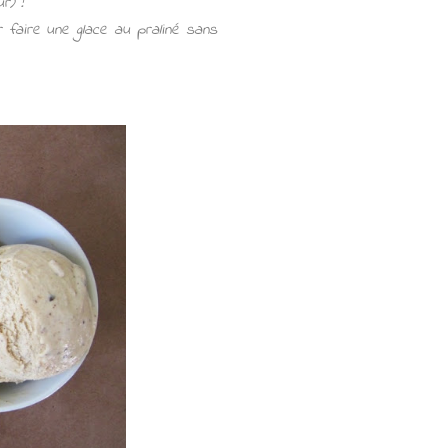
r) !
r faire une glace au praliné sans