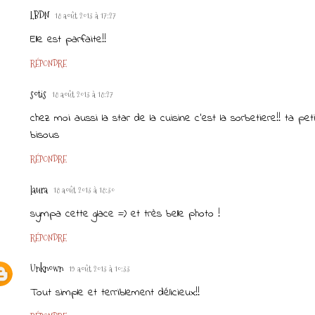
LBDN
18 août 2013 à 17:27
Elle est parfaite!!
RÉPONDRE
sotis
18 août 2013 à 18:27
chez moi aussi la star de la cuisine c'est la sorbetiere!! ta peti
bisous
RÉPONDRE
laura
18 août 2013 à 18:30
sympa cette glace =) et très belle photo !
RÉPONDRE
Unknown
19 août 2013 à 10:33
Tout simple et terriblement délicieux!!