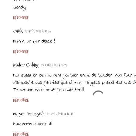
Belle soirée
Sandy
RÉPONDRE
anaïck
27 août 2013 à 18:55
humm, un pur délice !
RÉPONDRE
Made in Cooking
29 août 2013 à 15:26
Moi aussi en ce moment j'ai bien envie de bouder mon four, m
n'empêche que j'en fait quand mm. Ta glace praliné est une de
Ta version sans oeuf, j'en suis fan!!!
RÉPONDRE
maryem oum zaynab
30 août 2013 à 16:44
Huuummm excellent!
RÉPONDRE