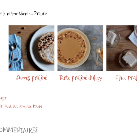
r le même thème...
Praliné
Succès praliné
Tarte praliné dulcey
Glace pral
tager
ls:
Glaces
Lait concentré
Praliné
OMMENTAIRES