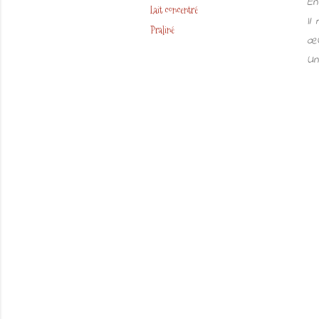
En
Lait concentré
Il
Praliné
œu
Un