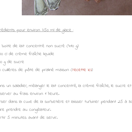
grédients pour environ 750 ml de glace :
1 boite de lait concentré non sucré (410 g)
20 cl de crème fraîche liquide
80 g de sucre
4 cuillères de pâte de praliné maison (
recette ici
)
ns un saladier, mélanger le lait concentré, la crème fraîche, le sucre et
server au frais environ 1 heure.
rser dans la cuve de la sorbetière et laisser turbiner pendant 25 à 3
ire prendre au congélateur.
rtir 5 minutes avant de servir.