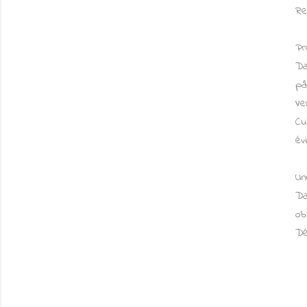
Re
Pr
Da
pâ
Ve
Cu
év
Un
Da
ob
Dé