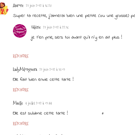
Aurore
21 juin 2012 à 16:28
Super ta recette, j'aimerai bien une petite (ou une grosse) pa
Valérie
21 juin 2012 à 22:16
je t'en prie, sers toi avant qu'il n'y en ait plus !
RÉPONDRE
LadyMilonguera
21 juin 2012 à 18:09
Elle fait bien envie cette tarte !
RÉPONDRE
Maelle
4 juillet 2012 à 09:44
Elle est sublime cette tarte !
RÉPONDRE