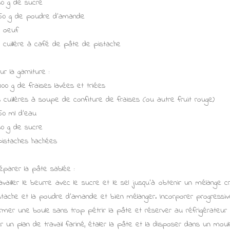
30 g de sucre
50 g de poudre d'amande
1 oeuf
1 cuillère à café de pâte de pistache
ur la garniture :
400 g de fraises lavées et triées
3 cuillères à soupe de confiture de fraises (ou autre fruit rouge)
50 ml d'eau
30 g de sucre
pistaches hachées
éparer la pâte sablée :
availler le beurre avec le sucre et le sel jusqu'à obtenir un mélange 
stache et la poudre d'amande et bien mélanger. Incorporer progressiv
rmer une boule sans trop pétrir la pâte et réserver au réfrigérateur
r un plan de travail fariné, étaler la pâte et la disposer dans un moul