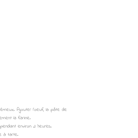
crémeux. Ajouter l'oeuf, la pâte de
ement la farine.
 pendant environ 2 heures.
e à tarte.