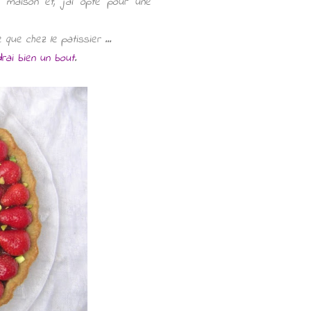
e maison et, j'ai opté pour une
 que chez le patissier ...
drai bien un bout
.