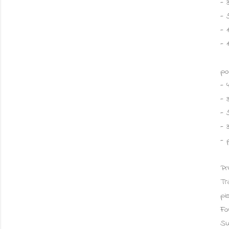
- 
- 
- 
- 
po
- 
- 
- 
- 
- 
Pr
Tr
pi
Fo
Su