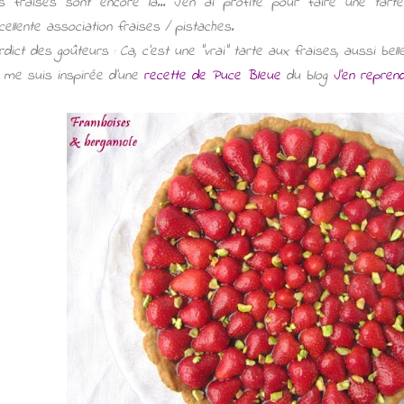
s fraises sont encore là... J'en ai profité pour faire une tart
cellente association fraises / pistaches.
rdict des goûteurs : Ca, c'est une "vrai" tarte aux fraises, aussi belle
 me suis inspirée d'une
recette de Puce Bleue
du blog
J'en repren