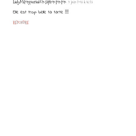
LadyMilonguera@Un siphon fon fon
9 juin 2013 à 16:23
Elle est trop belle ta tarte !!!!
RÉPONDRE