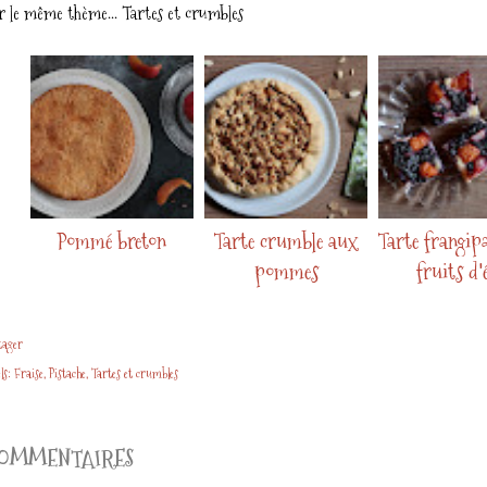
r le même thème...
Tartes et crumbles
Pommé breton
Tarte crumble aux
Tarte frangip
pommes
fruits d'
tager
ls:
Fraise
Pistache
Tartes et crumbles
OMMENTAIRES