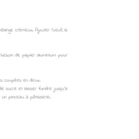
élange crémeux. Ajouter l'oeuf, la
i besoin de papier aluminium pour
ses coupées en deux.
e sucre et laisser fondre jusqu'à
c un pinceau à pâtisserie.