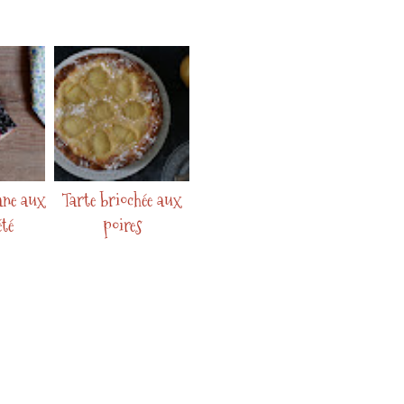
ane aux
Tarte briochée aux
été
poires