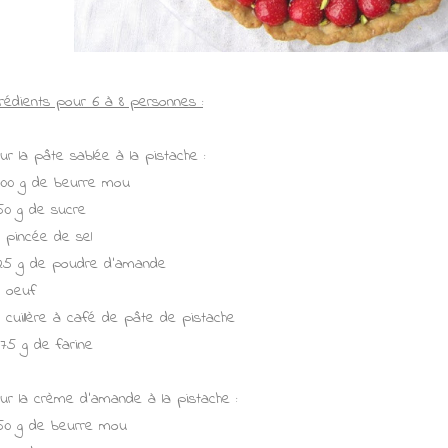
grédients pour 6 à 8 personnes :
ur la pâte sablée à la pistache :
100 g de beurre mou
50 g de sucre
1 pincée de sel
25 g de poudre d'amande
1 oeuf
1 cuillère à café de pâte de pistache
175 g de farine
ur la crème d'amande à la pistache :
50 g de beurre mou