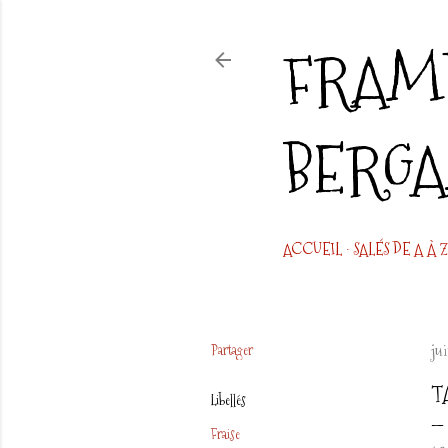
FRAMB
BERG
ACCUEIL
SALÉS DE A À Z
Partager
jui
T
Libellés
Fraise