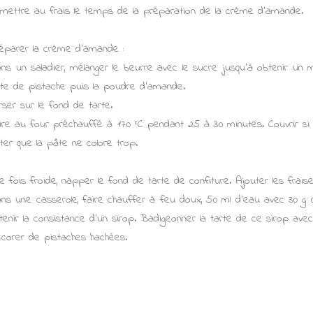
mettre au frais le temps de la préparation de la crème d'amande.
éparer la crème d'amande :
ns un saladier, mélanger le beurre avec le sucre jusqu'à obtenir un m
te de pistache puis la poudre d'amande.
rser sur le fond de tarte.
ire au four préchauffé à 170 °C pendant 25 à 30 minutes. Couvrir s
iter que la pâte ne colore trop.
e fois froide, napper le fond de tarte de confiture. Ajouter les frai
ns une casserole, faire chauffer à feu doux, 50 ml d'eau avec 30 g d
tenir la consistance d'un sirop. Badigeonner la tarte de ce sirop ave
corer de pistaches hachées.