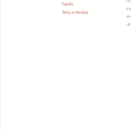
Le
Pistache
ex
Tartes et crumbles
Ve
Je