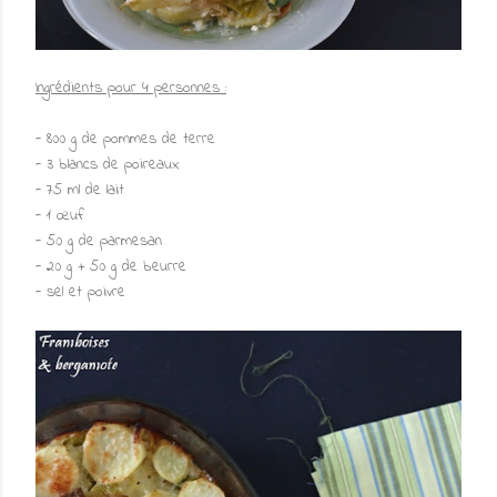
Ingrédients pour 4 personnes :
- 800 g de pommes de terre
- 3 blancs de poireaux
- 75 ml de lait
- 1 œuf
- 50 g de parmesan
- 20 g + 50 g de beurre
- sel et poivre