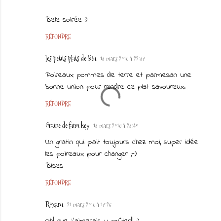
Belle soirée :)
RÉPONDRE
les petits plats de Béa
13 mars 2018 à 22:37
Poireaux pommes de terre et parmesan une
bonne union pour rendre ce plat savoureux.
RÉPONDRE
Graine de faim key
13 mars 2018 à 23:40
Un gratin qui plait toujours chez moi, super idée
les poireaux pour changer ;-)
Bises
RÉPONDRE
Roxana
21 mars 2018 à 17:26
Oh! que j'aimerais y goûter!! :)