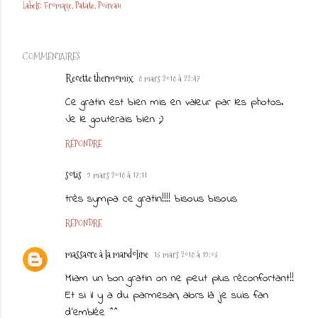
Labels:
Fromage
Patate
Poireau
COMMENTAIRES
Recette thermomix
8 mars 2018 à 22:47
Ce gratin est bien mis en valeur par les photos.
Je le gouterais bien ;)
RÉPONDRE
sotis
9 mars 2018 à 17:11
très sympa ce gratin!!!! bisous bisous
RÉPONDRE
massacre à la mandoline
13 mars 2018 à 19:03
Miam un bon gratin on ne peut plus réconfortant!!
Et si il y a du parmesan, alors là je suis fan
d'emblée ^^