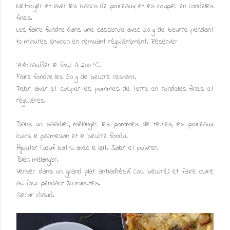
Nettoyer et laver les blancs de poireaux et les couper en rondelles
fines.
Les faire fondre dans une casserole avec 20 g de beurre pendant
10 minutes environ en remuant régulièrement. Réserver
Préchauffer le four à 200 °C.
Faire fondre les 50 g de beurre restant.
Peler, laver et couper les pommes de terre en rondelles fines et
régulières.
Dans un saladier, mélanger les pommes de terres, les poireaux
cuits, le parmesan et le beurre fondu.
Ajouter l’œuf battu avec le lait. Saler et poivrer.
Bien mélanger.
Verser dans un grand plat antiadhésif (ou beurré) et faire cuire
au four pendant 30 minutes.
Servir chaud.