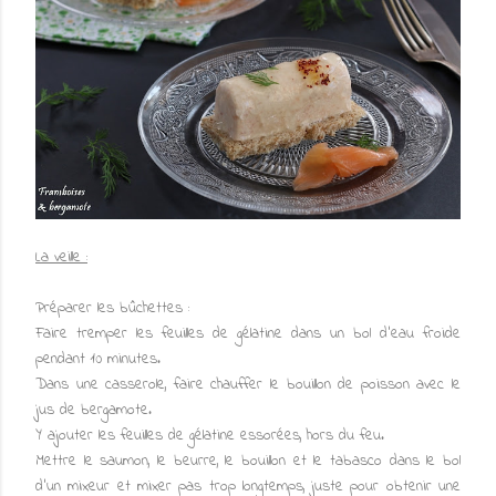
La veille :
Préparer les bûchettes :
Faire tremper les feuilles de gélatine dans un bol d’eau froide
pendant 10 minutes.
Dans une casserole, faire chauffer le bouillon de poisson avec le
jus de bergamote.
Y ajouter les feuilles de gélatine essorées, hors du feu.
Mettre le saumon, le beurre, le bouillon et le tabasco dans le bol
d'un mixeur et mixer pas trop longtemps, juste pour obtenir une