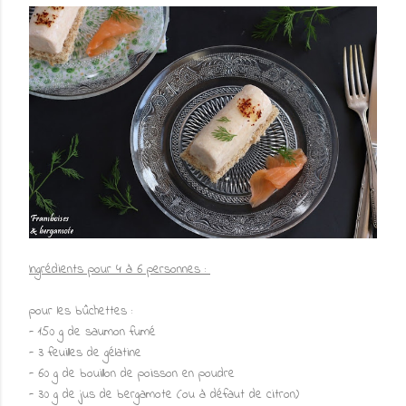
Ingrédients pour 4 à 6 personnes :
pour les bûchettes :
- 150 g de saumon fumé
- 3 feuilles de gélatine
- 60 g de bouillon de poisson en poudre
- 30 g de jus de bergamote (ou à défaut de citron)