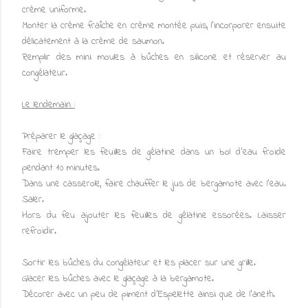
crème uniforme.
Monter la crème fraîche en crème montée puis, l'incorporer ensuite
délicatement à la crème de saumon.
Remplir des mini moules à bûches en silicone et réserver au
congélateur.
Le lendemain :
Préparer le glaçage :
Faire tremper les feuilles de gélatine dans un bol d’eau froide
pendant 10 minutes.
Dans une casserole, faire chauffer le jus de bergamote avec l'eau.
Saler.
Hors du feu ajouter les feuilles de gélatine essorées. Laisser
refroidir.
Sortir les bûches du congélateur et les placer sur une grille.
Glacer les bûches avec le glaçage à la bergamote.
Décorer avec un peu de piment d’Espelette ainsi que de l'aneth.