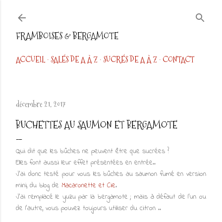
Accéder au contenu principal
FRAMBOISES & BERGAMOTE
ACCUEIL
SALÉS DE A À Z
SUCRÉS DE A À Z
CONTACT
décembre 21, 2017
BUCHETTES AU SAUMON ET BERGAMOTE
Qui dit que les bûches ne peuvent être que sucrées ?
Elles font aussi leur effet présentées en entrée..
J'ai donc testé pour vous les bûches au saumon fumé en version
mini, du blog de
Macaronette et Cie
.
J'ai remplacé le yuzu par la bergamote ; mais à défaut de l'un ou
de l'autre, vous pouvez toujours utiliser du citron ..