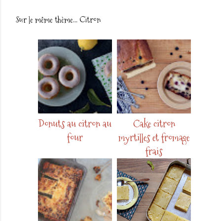
Sur le même thème...
Citron
Donuts au citron au
Cake citron
four
myrtilles et fromage
frais