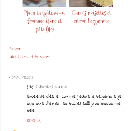
Placinta (gâteau au
Carrés noisettes et
fromage blanc et
citron bergamote
pâte filo)
Partager
Labels:
Citron
Entrées
Saumon
COMMENTAIRES
sotis
21 décembre 2017 à 13:47
excellente idée, et comme j'adore la bergamote je
suis sure d'aimer tes buchettes!!! gros bisous ma
belle
RÉPONDRE