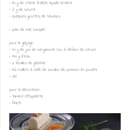
- 80 g de crème fraîche liquide entière
- 5 g de beurre
- quelques gouttes de tabasco
- pain de mie complet
pour le glaçage :
- 40 g de jus de bergamote (ou à défaut de citron)
- 140 g d'eau
- 2 feuilles de gélatine
- 1/2 cuillère à café de bouillon de poisson en poudre
- sel
pour la décoration :
- Piment d'Espelette
- Aneth