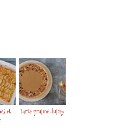
es et
Tarte praliné dulcey
e