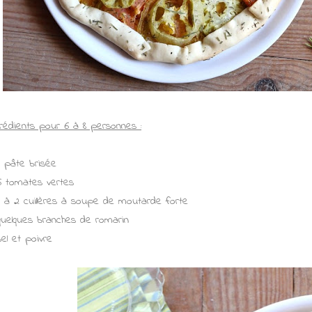
grédients pour 6 à 8 personnes :
1 pâte brisée
6 tomates vertes
1 à 2 cuillères à soupe de moutarde forte
quelques branches de romarin
sel et poivre