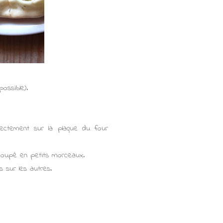
ossible).
rectement sur la plaque du four
 coupé en petits morceaux.
 sur les autres.