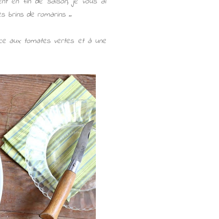
ment en fin de saison, je vous ai
s brins de romarins ..
râce aux tomates vertes et à une