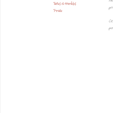
Af
Tartes et crumbles
pr
Tomate
Ce
po