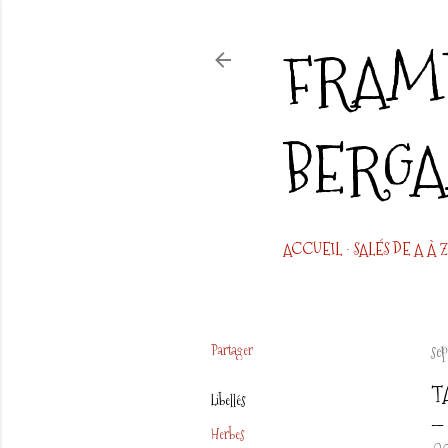
FRAMB
BERG
ACCUEIL
SALÉS DE A À Z
Partager
se
T
Libellés
Herbes