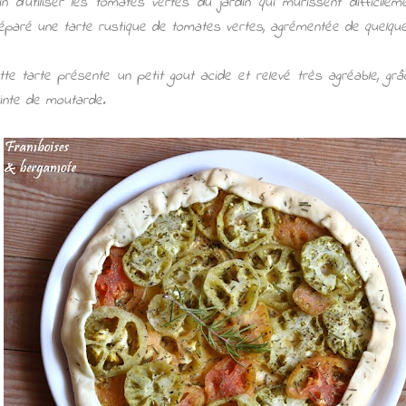
in d'utiliser les tomates vertes du jardin qui mûrissent difficile
éparé une tarte rustique de tomates vertes, agrémentée de quelque
tte tarte présente un petit gout acide et relevé très agréable, g
inte de moutarde.