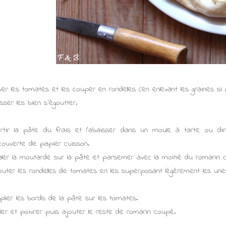
ver les tomates et les couper en rondelles (en enlevant les graines si p
isser les bien s'égoutter.
rtir la pâte du frais et l'abaisser dans un moule à tarte ou di
couverte de papier cuisson.
aler la moutarde sur la pâte et parsemer avec la moitié du romarin
outer les rondelles de tomates en les superposant légèrement les unes
plier les bords de la pâte sur les tomates.
ler et poivrer puis ajouter le reste de romarin coupé.