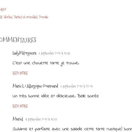
tager
ls:
Herbes
Tartes et crumbles
Tomate
OMMENTAIRES
LadyMilonguera
3 septembre 2017 à 18:55
C'est une chouette tarte je trouve.
RÉPONDRE
Marie L / Allergique Gourmand
3 septembre 2017 à 22:04
Un très bonne idée et délicieuse. Belle soirée
RÉPONDRE
Muriel
4 septembre 2017 à 18:33
Sublime et parfaite avec une salade cette tarte rustique! bon