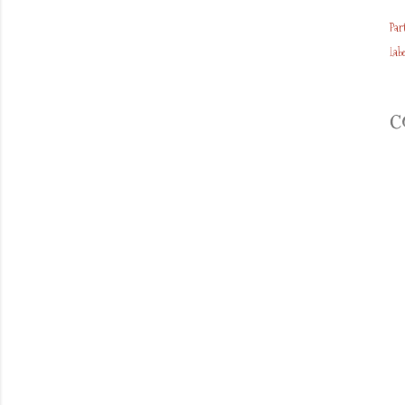
Par
Labe
C