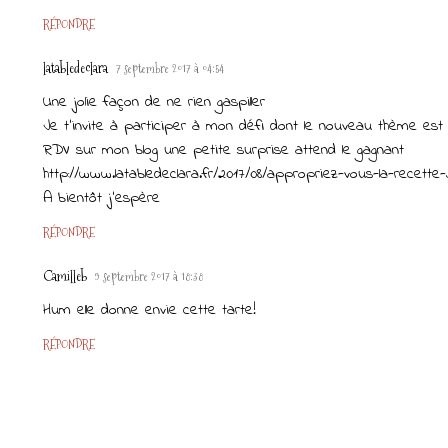
RÉPONDRE
latabledeclara
7 septembre 2017 à 04:54
Une jolie façon de ne rien gaspiller
Je t'invite à participer à mon défi dont le nouveau thème es
RDV sur mon blog une petite surprise attend le gagnant
http://www.latabledeclara.fr/2017/08/appropriez-vous-la-recette-
A bientôt j'espère
RÉPONDRE
Camilleb
9 septembre 2017 à 18:38
Hum elle donne envie cette tarte!
RÉPONDRE