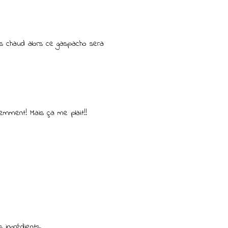
rès chaud alors ce gaspacho sera
idemment! Mais ça me plait!!
 ingrédients.