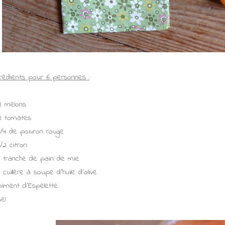
grédients pour 6 personnes :
2 melons
2 tomates
1/4 de poivron rouge
1/2 citron
1 tranche de pain de mie
1 cuillère à soupe d'huile d'olive
piment d’Espelette
sel