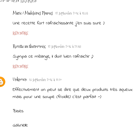
Marie / Madeleines Plumes
12 septembre 2016 à 15:35
Une recette fort rafraichissante j'en suis sure :)
RÉPONDRE
Recette au thermomix
12 septembre 2016 à 21:48
Sympa ce mélange, il doit bien rafraichir ;)
RÉPONDRE
Unknown
13 septembre 2016 à 11:10
Effectivement on peut se dire que deux produits très aqueux 
mais pour une soupe (froide) c'est parfait :-)
Bises
Gabrielle