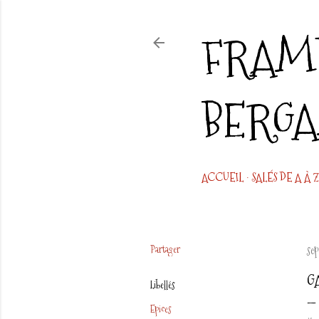
FRAMB
BERG
ACCUEIL
SALÉS DE A À Z
Partager
se
G
Libellés
Epices