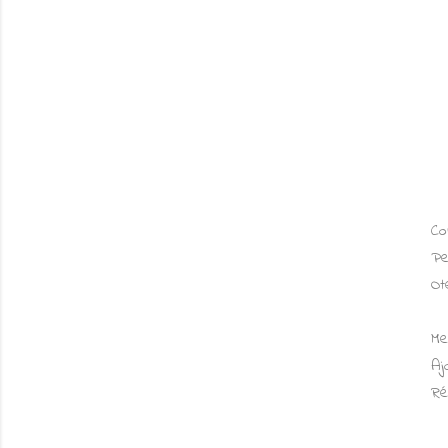
Co
Pe
Ot
Me
Aj
Ré