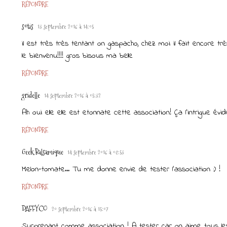
RÉPONDRE
sotis
13 septembre 2016 à 14:05
il est très très tentant on gaspacho, chez moi il fait encore t
le bienvenu!!!! gros bisous ma belle
RÉPONDRE
gridelle
14 septembre 2016 à 05:32
Ah oui elle elle est etonnate cette association! Ça l'intrigue év
RÉPONDRE
Geek Balsamique
14 septembre 2016 à 08:53
Melon-tomate... Tu me donne envie de tester l'association :) !
RÉPONDRE
DAFFYCO
20 septembre 2016 à 15:07
Surprenant comme association ! A tester car on aime tous les