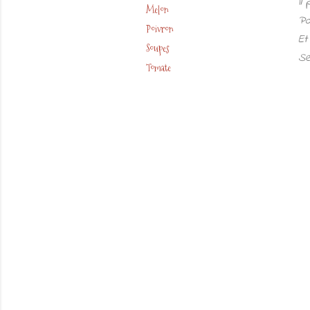
Il
Melon
Po
Poivron
Et
Soupes
Se
Tomate