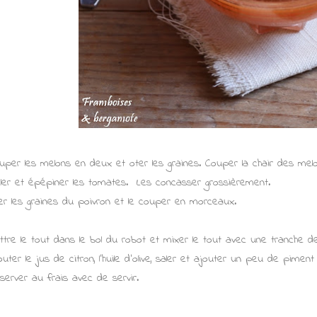
uper les melons en deux et oter les graines. Couper la chair des me
ler et épépiner les tomates. Les concasser grossièrement.
er les graines du poivron et le couper en morceaux.
ttre le tout dans le bol du robot et mixer le tout avec une tranche d
outer le jus de citron, l'huile d'olive, saler et ajouter un peu de piment
server au frais avec de servir.