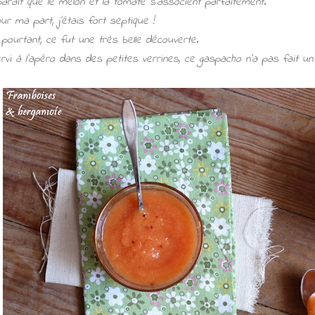
 parait que le melon et la tomate s’associent parfaitement.
ur ma part, j'étais fort septique !
 pourtant, ce fut une très belle découverte.
rvi à l'apéro dans des petites verrines, ce gaspacho n'a pas fait un p