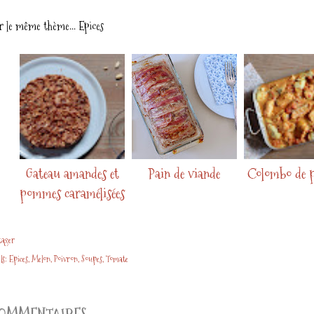
r le même thème...
Epices
Gateau amandes et
Pain de viande
Colombo de p
pommes caramélisées
tager
ls:
Epices
Melon
Poivron
Soupes
Tomate
OMMENTAIRES