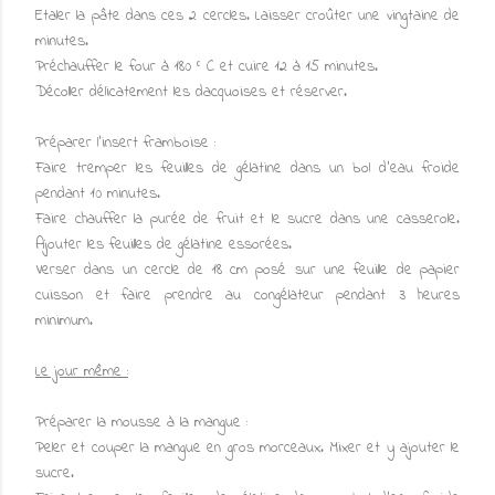
Etaler la pâte dans ces 2 cercles. Laisser croûter une vingtaine de
minutes.
Préchauffer le four à 180 ° C et cuire 12 à 15 minutes.
Décoller délicatement les dacquoises et réserver.
Préparer l'insert framboise :
Faire tremper les feuilles de gélatine dans un bol d'eau froide
pendant 10 minutes.
Faire chauffer la purée de fruit et le sucre dans une casserole.
Ajouter les feuilles de gélatine essorées.
Verser dans un cercle de 18 cm posé sur une feuille de papier
cuisson et faire prendre au congélateur pendant 3 heures
minimum.
Le jour même :
Préparer la mousse à la mangue :
Peler et couper la mangue en gros morceaux. Mixer et y ajouter le
sucre.