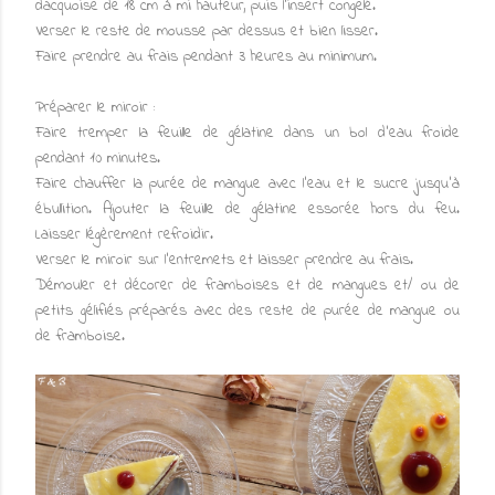
dacquoise de 18 cm à mi hauteur, puis l'insert congelé.
Verser le reste de mousse par dessus et bien lisser.
Faire prendre au frais pendant 3 heures au minimum.
Préparer le miroir :
Faire tremper la feuille de gélatine dans un bol d'eau froide
pendant 10 minutes.
Faire chauffer la purée de mangue avec l'eau et le sucre jusqu'à
ébullition. Ajouter la feuille de gélatine essorée hors du feu.
Laisser légèrement refroidir.
Verser le miroir sur l'entremets et laisser prendre au frais.
Démouler et décorer de framboises et de mangues et/ ou de
petits gélifiés préparés avec des reste de purée de mangue ou
de framboise.