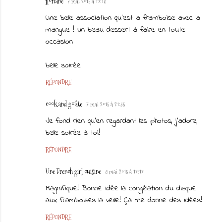
floriane
7 mai 2015 à 19:18
Une belle association qu'est la framboise avec la
mangue ! un beau dessert à faire en toute
occasion
belle soirée
RÉPONDRE
cook and goûte
7 mai 2015 à 21:35
Je fond rien qu'en regardant les photos, j'adore,
belle soirée à toi!
RÉPONDRE
Une French girl cuisine
8 mai 2015 à 17:17
Magnifique! Bonne idée la congélation du disque
aux framboises la veille! Ça me donne des idées!
RÉPONDRE