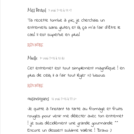
Miss Bretzel
9 mai 2015 à 11:02
Ta recette tombe à pic, je cherchais un
entremets sans gluten, et là, ça m'a l'air d'être le
cas! Il est superbe en plus!
RÉPONDRE
Maelle
10 mai 2015 à 13:43
Cet entremet est tout simplement magnifique ! en
plus de cela, il a l'air tout léger =) bisous
RÉPONDRE
cuisinetcigares
13 mai 2015 à 22:30
Je quitte à l'instant ta tarte au fromage et fruits
rouges pour venir me délecter avec ton entremet
! je suis décidément une grande gourmande ^^
Encore un dessert sublime Valérie ! Bravo :)