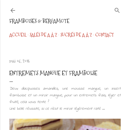
Accéder au contenu principal
FRAMBOISES & BERGAMOTE
ACCUEIL
SALÉS DE A À Z
SUCRÉS DE A À Z
CONTACT
mai 06, 2015
ENTREMETS MANGUE ET FRAMBOISE
Deux dacquoises amandes, une mousse mangue, un insert
framboise et un miroir mangue, pour u
n entremets frais, léger et
fruité, cela vous tente ?
Une belle réussite, si ce n'est le miroir légèrement raté ...