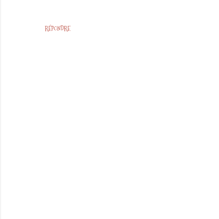
RÉPONDRE
E
n