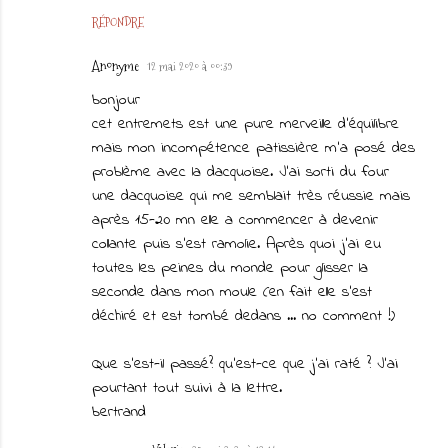
RÉPONDRE
Anonyme
12 mai 2020 à 00:39
bonjour
cet entremets est une pure merveille d'équilibre
mais mon incompétence patissière m'a posé des
problème avec la dacquoise. J'ai sorti du four
une dacquoise qui me semblait très réussie mais
après 15-20 mn elle a commencer à devenir
collante puis s'est ramolie. Après quoi j'ai eu
toutes les peines du monde pour glisser la
seconde dans mon moule (en fait elle s'est
déchiré et est tombé dedans ... no comment !)
Que s'est-il passé? qu'est-ce que j'ai raté ? J'ai
pourtant tout suivi à la lettre.
bertrand