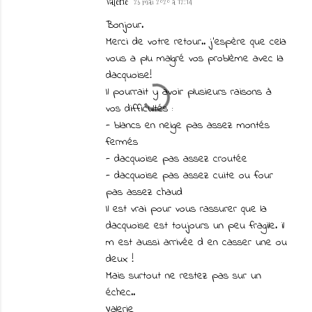
Valerie
25 mai 2020 à 12:14
Bonjour.
Merci de votre retour.. j’espère que cela
vous a plu malgré vos problème avec la
dacquoise!
Il pourrait y avoir plusieurs raisons à
vos difficultés :
- blancs en neige pas assez montés
fermés
- dacquoise pas assez croutée
- dacquoise pas assez cuite ou four
pas assez chaud
Il est vrai pour vous rassurer que la
dacquoise est toujours un peu fragile. il
m est aussi arrivée d en casser une ou
deux !
Mais surtout ne restez pas sur un
échec..
Valerie