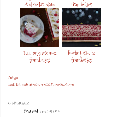
et chocolat blanc
framboises
Terrine glacée aux
Buche pistache
framboises
framboises
Partager
Labels:
Entremets crèmes et mousses
Framboise
Mangue
COMMENTAIRES
Sweet Food
6 mai 2015 à 14:44