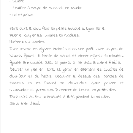
- beurre
- 1 cuillère à soupe de muscade en poudre
- sel et poivre
Faire cuire le chou fleur en petits bouquets. Egoutter le.
Peler et couper les tomates en rondelles.
Hacher les 2 viandes.
Faire revenir les oignons émincés dans une poêle avec un peu de
beurre. Ajouter le hachis de viande et laisser mijoter 10 minutes.
Ajouter la muscade. Saler et poivrer et lier avec la crème fraîche.
Beurrer un plat en terre. Le garnir en alternant les couches de
chou-fleur et de hachis. Recouvrir le dessus des tranches de
tomates en les faisant se chevaucher. Saler, poivrer et
saupoudrer de parmesan. Parsemer de beurre en petits dés.
Faire cuire au four préchauffé à 180°C pendant 30 minutes.
Servir bien chaud.