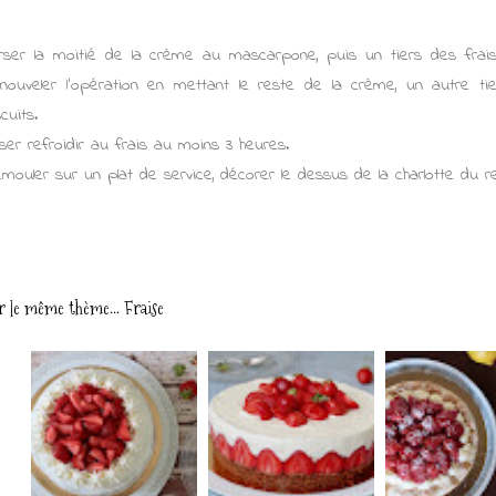
rser la moitié de la crème au mascarpone, puis un tiers des frais
nouveler l'opération en mettant le reste de la crème, un autre tie
cuits.
sser refroidir au frais au moins 3 heures.
mouler sur un plat de service, décorer le dessus de la charlotte du r
r le même thème...
Fraise