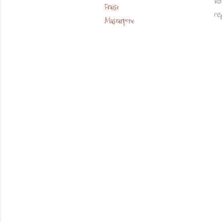
Vo
Fraise
re
Mascarpone