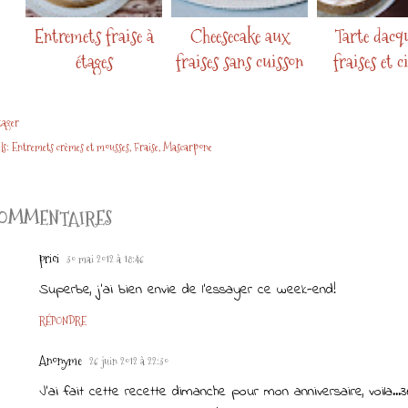
Entremets fraise à
Cheesecake aux
Tarte dacq
étages
fraises sans cuisson
fraises et c
tager
ls:
Entremets crèmes et mousses
Fraise
Mascarpone
OMMENTAIRES
prici
30 mai 2012 à 18:46
Superbe, j'ai bien envie de l'essayer ce week-end!
RÉPONDRE
Anonyme
26 juin 2012 à 22:30
J'ai fait cette recette dimanche pour mon anniversaire, voila...3