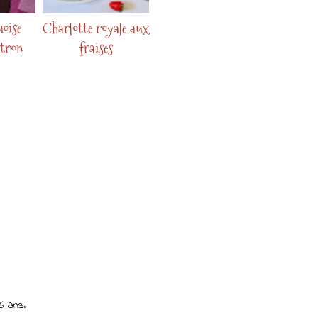
uoise
Charlotte royale aux
itron
fraises
6 ans.