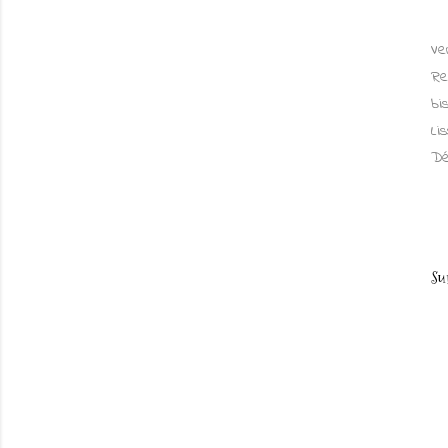
Ve
Re
bis
Li
Dé
Su