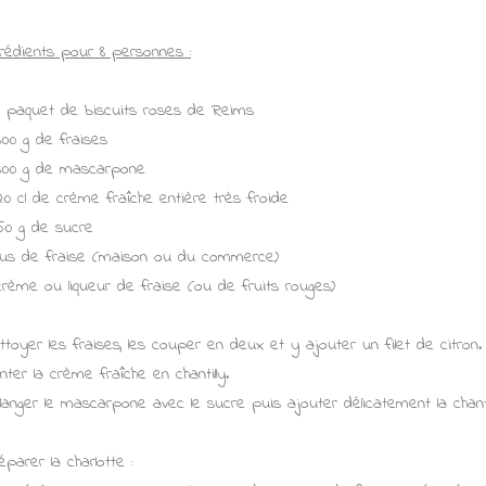
grédients pour 8 personnes :
1 paquet de biscuits roses de Reims
300 g de fraises
300 g de mascarpone
20 cl de crème fraîche entière très froide
50 g de sucre
jus de fraise (maison ou du commerce)
crème ou liqueur de fraise (ou de fruits rouges)
ttoyer les fraises, les couper en deux et y ajouter un filet de citron.
nter la crème fraîche en chantilly.
langer le mascarpone avec le sucre puis ajouter délicatement la chantil
éparer la charlotte :