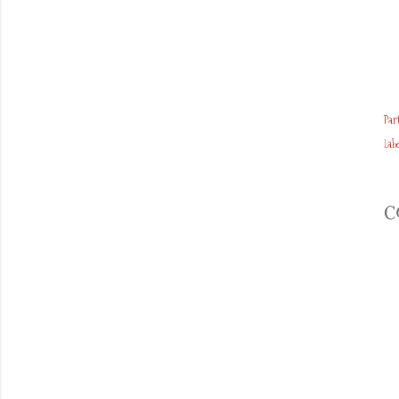
Par
Labe
C