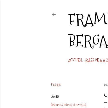
FRAMB
BERG
ACCUEIL
SALÉS DE A À Z
Partager
ma
C
Libellés
Entremets crèmes et mousses