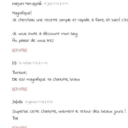
maryem oum zaynab
19 juin 2013 à 11:09
Magnifique!
Je cherchais une recette simple et rapide à faire, eh bien! c'es
Je vous invite à découvrir mon blog
Au plaisir de vous lire:)
RÉPONDRE
Loli
26 octobre 2013 à 00:13
Bonsoir,
Elle est magnifique ta charlotte, bravo
RÉPONDRE
Juliette
18 janvier 2014 à 12:51
Superbe cette charlotte, vivement le retour des beaux jours !
Biz