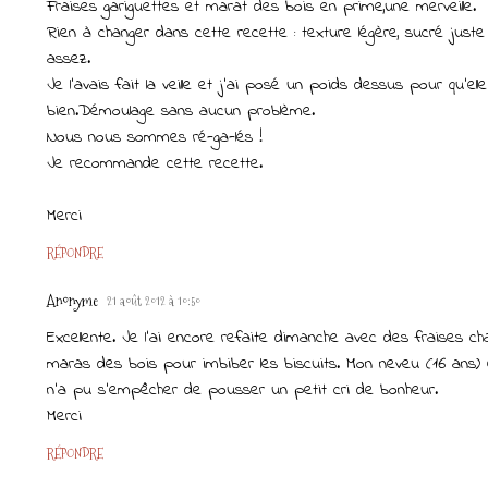
Fraises gariguettes et marat des bois en prime,une merveille.
Rien à changer dans cette recette : texture légère, sucré juste
assez.
Je l'avais fait la veille et j'ai posé un poids dessus pour qu'el
bien.Démoulage sans aucun problème.
Nous nous sommes ré-ga-lés !
Je recommande cette recette.
Merci
RÉPONDRE
Anonyme
21 août 2012 à 10:50
Excellente. Je l'ai encore refaite dimanche avec des fraises cha
maras des bois pour imbiber les biscuits. Mon neveu (16 ans) 
n'a pu s'empêcher de pousser un petit cri de bonheur.
Merci
RÉPONDRE