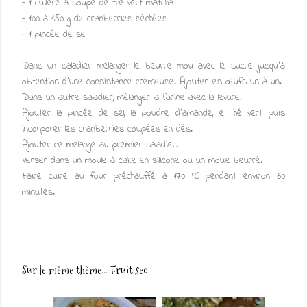
- 1 cuillère à soupe de thé vert matcha
- 100 à 150 g de cranberries séchées
- 1 pincée de sel
Dans un saladier mélanger le beurre mou avec le sucre jusqu'à
obtention d'une consistance crémeuse. Ajouter les œufs un à un.
Dans un autre saladier, mélanger la farine avec la levure.
Ajouter la pincée de sel, la poudre d'amande, le thé vert puis
incorporer les cranberries coupées en dés.
Ajouter ce mélange au premier saladier.
Verser dans un moule à cake en silicone ou un moule beurré.
Faire cuire au four préchauffé à 170 °C pendant environ 60
minutes.
Sur le même thème...
Fruit sec