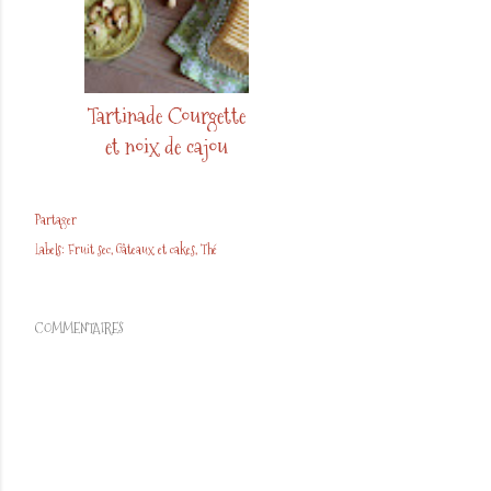
Tartinade Courgette
et noix de cajou
Partager
Labels:
Fruit sec
Gâteaux et cakes
Thé
COMMENTAIRES