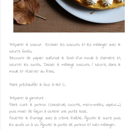
Préparer le biscuit : Ecraser les biscuits et les mélanger avec le
beurre fondu.
Recouvrir de papier sulfurisé le fond d'un moule à charnière et,
beurrer les bords. Tasser le mélange biscuits / beurre, dans le
moule et réserver au frais.
Faire préchauffer le four à 160° C.
Préparer la garniture :
Faire cuire le potiron (casserole, cocotte, micro-ondes, vapeur...),
puis mixer de façon à obtenir une purée lisse.
Fouetter le fromage avec la crème fraîche. Ajouter le sucre puis
les œufs un à un. Ajouter la purée de potiron et bien mélanger.