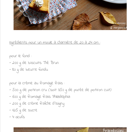
Ingrédients pour un moule à charnière de 20 à 24 cm :
pour le fond :
- 200 g de biscuits Thé Brun
- 80 g de beurre fondu
pour la crème au fromage frais :
- 500 g de potiron cru (soit 350 g de purée de potiron cuit)
- 600 g de fromage frais Philadelphia
- 200 g de crème fraîche d'Isigny
- 125 g de sucre
- 4 œufs