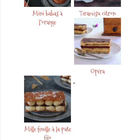
Mini babas à
Tiramisu citron
l'orange
Opéra
Mille feuille à la pate
filo