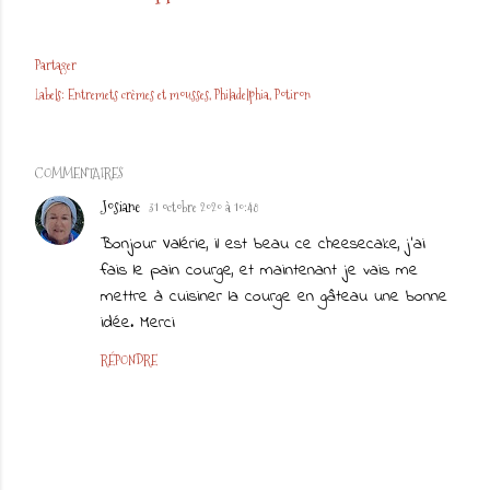
Partager
Labels:
Entremets crèmes et mousses
Philadelphia
Potiron
COMMENTAIRES
Josiane
31 octobre 2020 à 10:48
Bonjour Valérie, il est beau ce cheesecake, j’ai
fais le pain courge, et maintenant je vais me
mettre à cuisiner la courge en gâteau une bonne
idée. Merci
RÉPONDRE