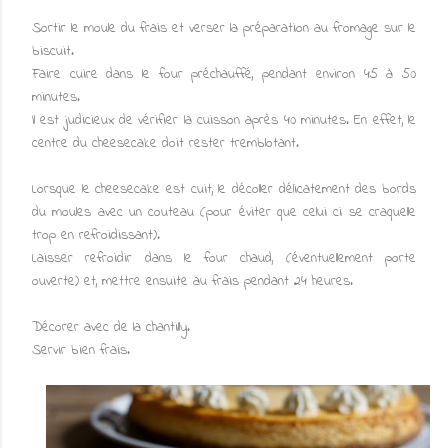
Sortir le moule du frais et verser la préparation au fromage sur le
biscuit.
Faire cuire dans le four préchauffé, pendant environ 45 à 50
minutes.
Il est judicieux de vérifier la cuisson après 40 minutes. En effet, le
centre du cheesecake doit rester tremblotant.
Lorsque le cheesecake est cuit, le décoller délicatement des bords
du moules avec un couteau (pour éviter que celui ci se craquelle
trop en refroidissant).
Laisser refroidir dans le four chaud, (éventuellement porte
ouverte) et, mettre ensuite au frais pendant 24 heures.
Décorer avec de la chantilly.
Servir bien frais.